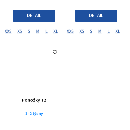
DETAIL
DETAIL
XXS
XS
S
M
L
XL
XXL
XXS
XXXL
XS
S
XXXXL
M
L
XL
X
Ponožky T2
1–2 týdny