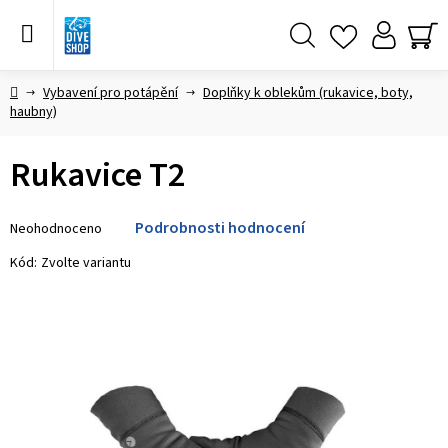
Přejít
na
obsah
Hledat
NÁ
KO
Domů
Vybavení pro potápění
Doplňky k oblekům (rukavice, boty,
haubny)
Rukavice T2
Průměrné
Podrobnosti hodnocení
Neohodnoceno
hodnocení
produktu
Kód:
Zvolte variantu
je
0,0
z 5
hvězdiček.