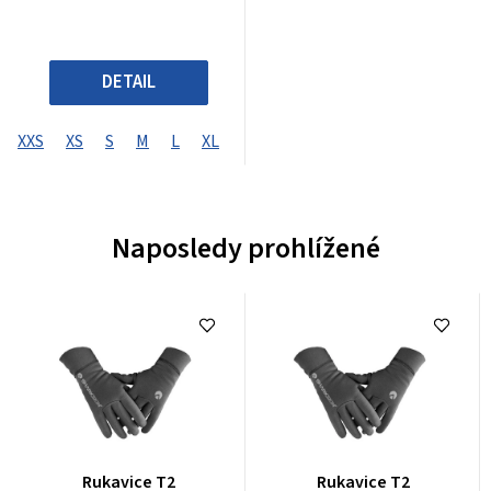
DETAIL
XXS
XS
S
M
L
XL
XXL
XXXL
XXXXL
Naposledy prohlížené
Průměrné
Průměrné
Rukavice T2
Rukavice T2