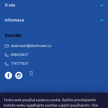
O nás
Informace
Kontakt
divetravel
@
divetravel.cz
608425637
774777637
DIVETRAVEL - cestovní kancelář - cesty za potápěním
Tento web používá soubory cookie. Dalším procházením
tohoto webu vyjadřujete souhlas s jejich používáním.. Více