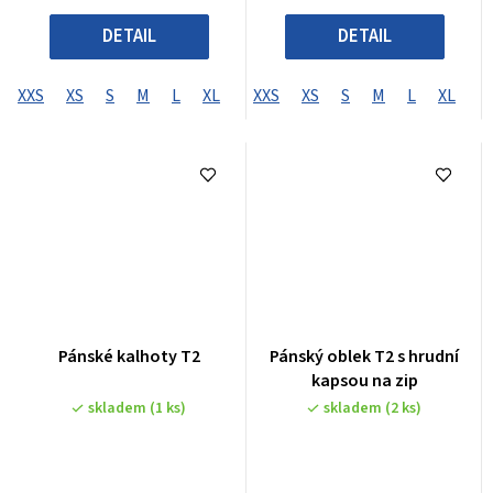
DETAIL
DETAIL
XXS
XS
S
M
L
XL
XXL
XXS
XXXL
XS
S
XXXXL
M
L
XL
X
Pánské kalhoty T2
Pánský oblek T2 s hrudní
kapsou na zip
skladem
(1 ks)
skladem
(2 ks)