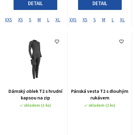
DETAIL
DETAIL
XXS
XS
S
M
L
XL
XXL
XXS
XXXL
XS
S
XXXXL
M
L
XL
X
Dámský oblek T2 s hrudní
Pánská vesta T2 s dlouhým
kapsou na zip
rukávem
skladem
(1 ks)
skladem
(1 ks)