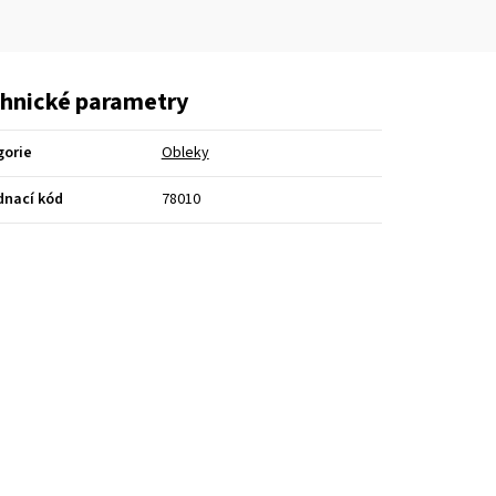
hnické parametry
gorie
Obleky
dnací kód
78010