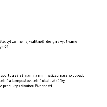
tě, vytváříme nejkvalitnější design a využíváme
ydrží.
 sporty a záleží nám na minimalizaci našeho dopadu
telné a kompostovatelné obalové sáčky,
e produkty s dlouhou životností.