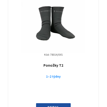
Kód:
78014/XXS
Ponožky T2
1–2 týdny