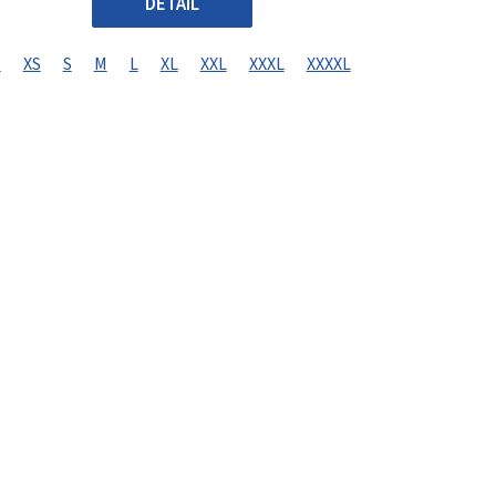
DETAIL
S
XS
S
M
L
XL
XXL
XXXL
XXXXL