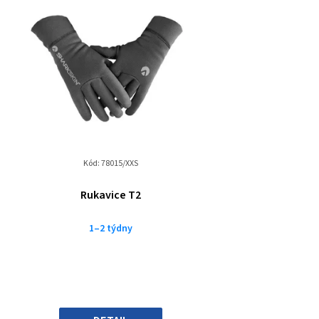
Kód:
78015/XXS
Rukavice T2
1–2 týdny