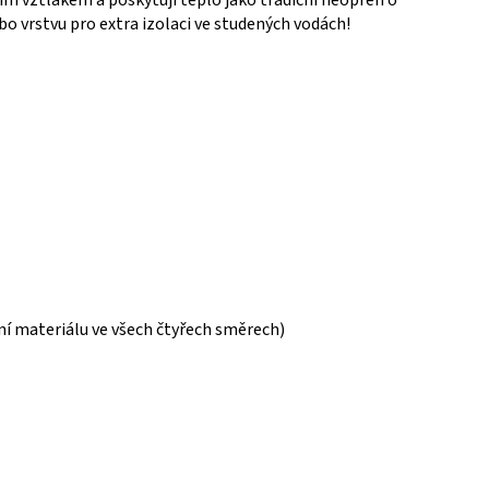
ím vztlakem a poskytují teplo jako tradiční neopren o
o vrstvu pro extra izolaci ve studených vodách!
 materiálu ve všech čtyřech směrech)