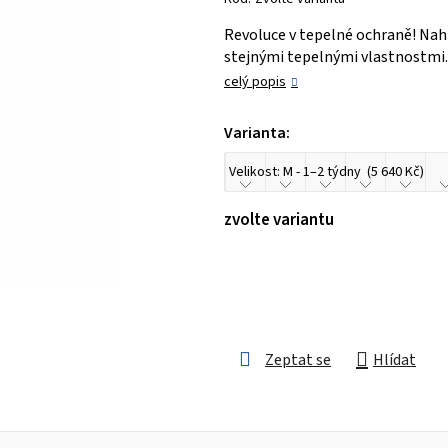
je
Revoluce v tepelné ochraně! Nah
0,0
stejnými tepelnými vlastnostmi.
z 5
celý popis
hvězdiček.
Varianta:
zvolte variantu
Zeptat se
Hlídat