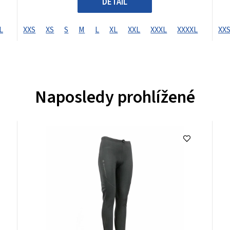
DETAIL
L
XXS
XS
S
M
L
XL
XXL
XXXL
XXXXL
XX
Naposledy prohlížené