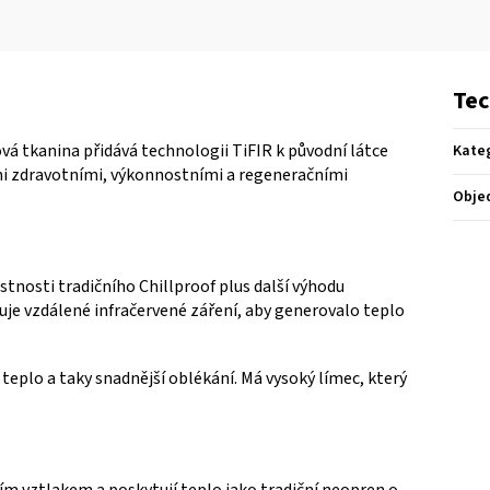
Tec
vá tkanina přidává technologii TiFIR k původní látce
Kate
cími zdravotními, výkonnostními a regeneračními
Obje
stnosti tradičního Chillproof plus další výhodu
uje vzdálené infračervené záření, aby generovalo teplo
teplo a taky snadnější oblékání.
Má vysoký límec, který