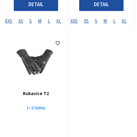
DETAIL
DETAIL
XXS
XS
S
M
L
XL
XXL
XXS
XXXL
XS
S
XXXXL
M
L
XL
X
Rukavice T2
1–2 týdny