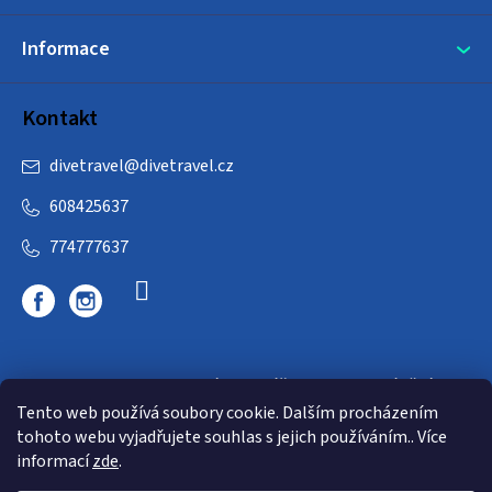
Informace
Kontakt
divetravel
@
divetravel.cz
608425637
774777637
DIVETRAVEL - cestovní kancelář - cesty za potápěním
Tento web používá soubory cookie. Dalším procházením
tohoto webu vyjadřujete souhlas s jejich používáním.. Více
informací
zde
.