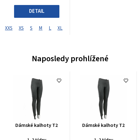
DETAIL
XXS
XS
S
M
L
XL
XXL
XXXL
XXXXL
Naposledy prohlížené
Průměrné
Průměrné
Dámské kalhoty T2
Dámské kalhoty T2
hodnocení
hodnocení
produktu
produktu