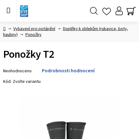
Přejít
na
obsah
Hledat
NÁ
KO
Domů
Vybavení pro potápění
Doplňky k oblekům (rukavice, boty,
haubny)
Ponožky
Ponožky T2
Průměrné
Podrobnosti hodnocení
Neohodnoceno
hodnocení
produktu
Kód:
Zvolte variantu
je
0,0
z 5
hvězdiček.