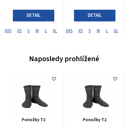
DETAIL
DETAIL
XXS
XS
S
M
L
XL
XXL
XXS
XXXL
XS
S
XXXXL
M
L
XL
X
Naposledy prohlížené
Průměrné
Průměrné
Ponožky T2
Ponožky T2
hodnocení
hodnocení