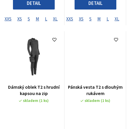
DETAIL
DETAIL
XXS
XS
S
M
L
XL
XXL
XXS
XXXL
XS
S
XXXXL
M
L
XL
X
Dámský oblek T2 s hrudní
Pánská vesta T2 s dlouhým
kapsou na zip
rukávem
skladem
(1 ks)
skladem
(1 ks)