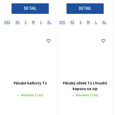
DETAIL
DETAIL
XXS
XS
S
M
L
XL
XXL
XXS
XXXL
XS
S
XXXXL
M
L
XL
X
Pánské kalhoty T2
Pánský oblek T2 s hrudní
kapsou na zip
skladem
(1 ks)
skladem
(2 ks)