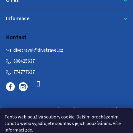
O nás
Informace
Kontakt
divetravel
@
divetravel.cz
608425637
774777637
DIVETRAVEL - cestovní kancelář - cesty za potápěním
Tento web používá soubory cookie. Dalším procházením
tohoto webu vyjadřujete souhlas s jejich používáním.. Více
informací
zde
.