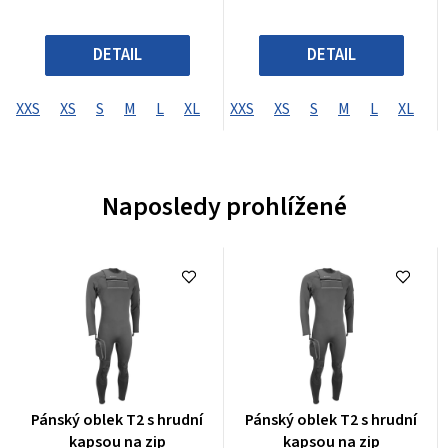
DETAIL
DETAIL
XXS
XS
S
M
L
XL
XXL
XXS
XXXL
XS
S
XXXXL
M
L
XL
X
Naposledy prohlížené
Průměrné
Průměrné
Pánský oblek T2 s hrudní
Pánský oblek T2 s hrudní
hodnocení
hodnocení
kapsou na zip
kapsou na zip