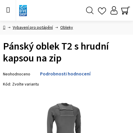
Přejít
na
obsah
Hledat
NÁ
KO
Domů
Vybavení pro potápění
Obleky
Pánský oblek T2 s hrudní
kapsou na zip
Průměrné
Podrobnosti hodnocení
Neohodnoceno
hodnocení
produktu
Kód:
Zvolte variantu
je
0,0
z 5
hvězdiček.