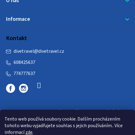
O nás
Informace
Kontakt
divetravel
@
divetravel.cz
608425637
774777637
DIVETRAVEL - cestovní kancelář - cesty za potápěním
Tento web používá soubory cookie. Dalším procházením
tohoto webu vyjadřujete souhlas s jejich používáním.. Více
informací
zde
.