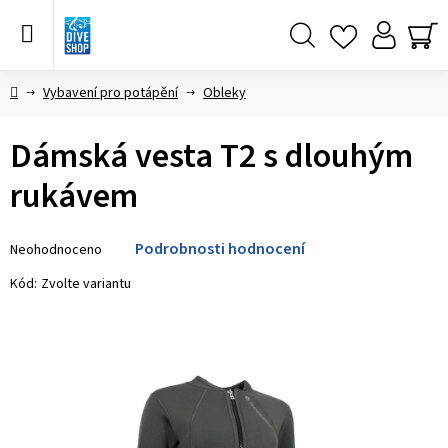
Přejít
na
obsah
Hledat
NÁ
KO
Domů
Vybavení pro potápění
Obleky
Dámská vesta T2 s dlouhým
rukávem
Průměrné
Podrobnosti hodnocení
Neohodnoceno
hodnocení
produktu
Kód:
Zvolte variantu
je
0,0
z 5
hvězdiček.