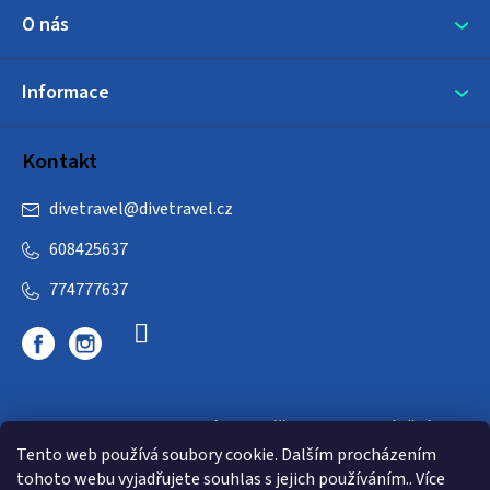
O nás
Informace
Kontakt
divetravel
@
divetravel.cz
608425637
774777637
DIVETRAVEL - cestovní kancelář - cesty za potápěním
Tento web používá soubory cookie. Dalším procházením
tohoto webu vyjadřujete souhlas s jejich používáním.. Více