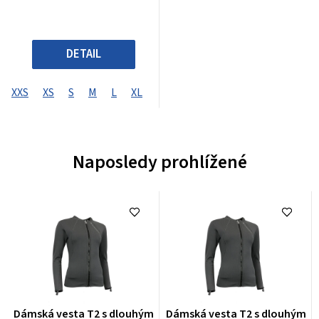
DETAIL
XXS
XS
S
M
L
XL
XXL
XXXL
XXXXL
Naposledy prohlížené
Průměrné
Průměrné
Dámská vesta T2 s dlouhým
Dámská vesta T2 s dlouhým