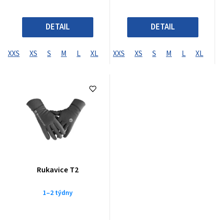
DETAIL
DETAIL
XXS
XS
S
M
L
XL
XXL
XXS
XXXL
XS
S
XXXXL
M
L
XL
X
Rukavice T2
1–2 týdny