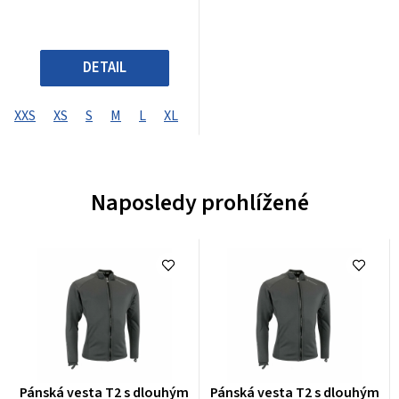
DETAIL
XXS
XS
S
M
L
XL
XXL
XXXL
XXXXL
Naposledy prohlížené
Průměrné
Průměrné
Pánská vesta T2 s dlouhým
Pánská vesta T2 s dlouhým