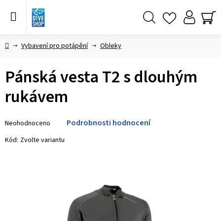
Přejít
na
obsah
Hledat
NÁ
KO
Domů
Vybavení pro potápění
Obleky
Pánská vesta T2 s dlouhým
rukávem
Průměrné
Podrobnosti hodnocení
Neohodnoceno
hodnocení
produktu
Kód:
Zvolte variantu
je
0,0
z 5
hvězdiček.