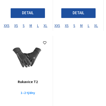
DETAIL
DETAIL
XXS
XS
S
M
L
XL
XXL
XXS
XXXL
XS
S
XXXXL
M
L
XL
X
Rukavice T2
1–2 týdny