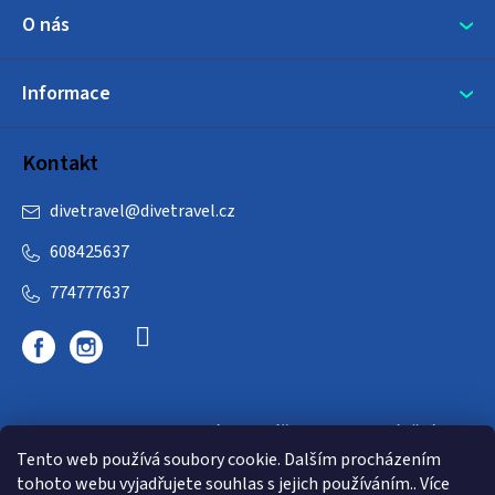
O nás
Informace
Kontakt
divetravel
@
divetravel.cz
608425637
774777637
DIVETRAVEL - cestovní kancelář - cesty za potápěním
Tento web používá soubory cookie. Dalším procházením
tohoto webu vyjadřujete souhlas s jejich používáním.. Více