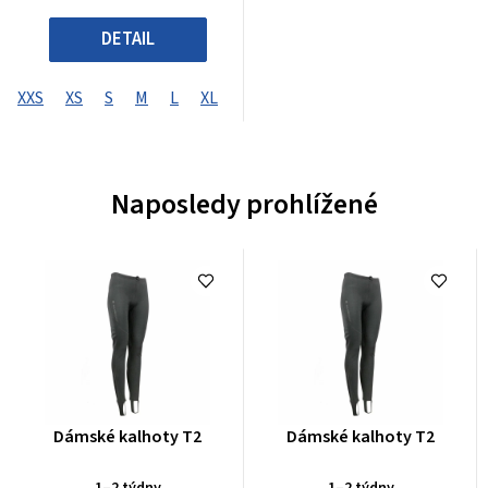
DETAIL
XXS
XS
S
M
L
XL
XXL
XXXL
XXXXL
Naposledy prohlížené
Průměrné
Průměrné
Dámské kalhoty T2
Dámské kalhoty T2
hodnocení
hodnocení
produktu
produktu