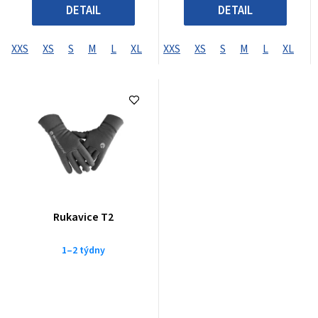
DETAIL
DETAIL
XXS
XS
S
M
L
XL
XXL
XXS
XXXL
XS
S
XXXXL
M
L
XL
X
Rukavice T2
1–2 týdny