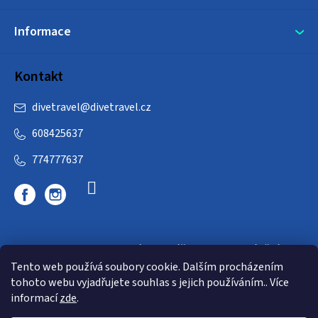
Informace
Kontakt
divetravel
@
divetravel.cz
608425637
774777637
DIVETRAVEL - cestovní kancelář - cesty za potápěním
Tento web používá soubory cookie. Dalším procházením
tohoto webu vyjadřujete souhlas s jejich používáním.. Více
informací
zde
.