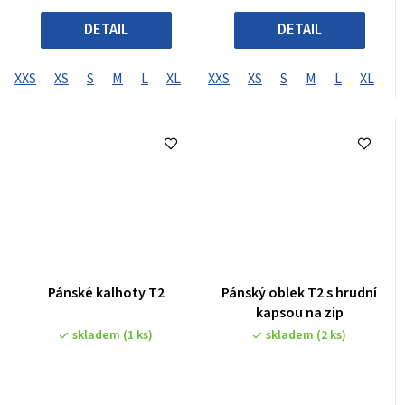
DETAIL
DETAIL
XXS
XS
S
M
L
XL
XXL
XXS
XXXL
XS
S
XXXXL
M
L
XL
X
Pánské kalhoty T2
Pánský oblek T2 s hrudní
kapsou na zip
skladem
(1 ks)
skladem
(2 ks)