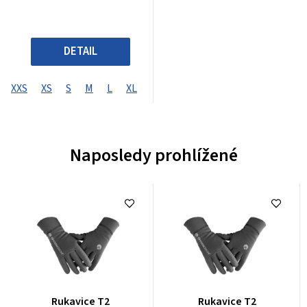
DETAIL
XXS
XS
S
M
L
XL
XXL
XXXL
XXXXL
Naposledy prohlížené
Průměrné
Průměrné
Rukavice T2
Rukavice T2