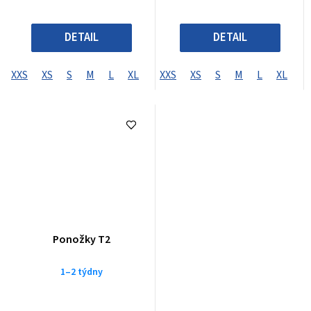
DETAIL
DETAIL
XXS
XS
S
M
L
XL
XXL
XXS
XXXL
XS
S
XXXXL
M
L
XL
X
Ponožky T2
1–2 týdny