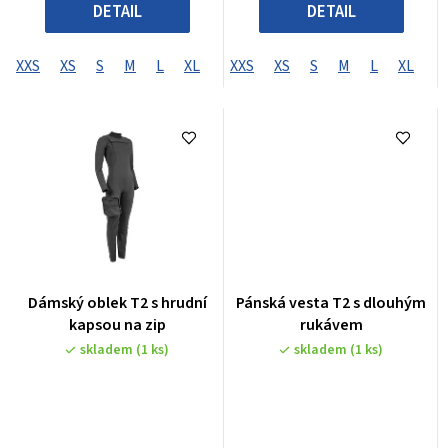
DETAIL
DETAIL
XXS
XS
S
M
L
XL
XXL
XXS
XXXL
XS
S
XXXXL
M
L
XL
X
Dámský oblek T2 s hrudní
Pánská vesta T2 s dlouhým
kapsou na zip
rukávem
skladem
(1 ks)
skladem
(1 ks)