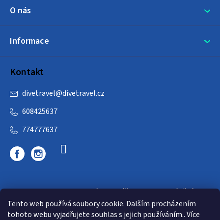
O nás
Informace
Kontakt
divetravel
@
divetravel.cz
608425637
774777637
DIVETRAVEL - cestovní kancelář - cesty za potápěním
Tento web používá soubory cookie. Dalším procházením
tohoto webu vyjadřujete souhlas s jejich používáním.. Více