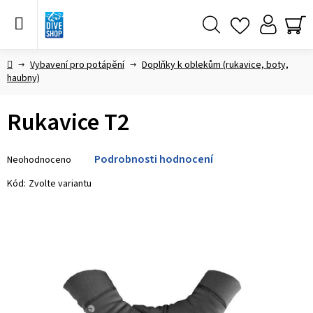
Přejít
na
obsah
Hledat
NÁ
KO
Domů
Vybavení pro potápění
Doplňky k oblekům (rukavice, boty,
haubny)
Rukavice T2
Průměrné
Podrobnosti hodnocení
Neohodnoceno
hodnocení
produktu
Kód:
Zvolte variantu
je
0,0
z 5
hvězdiček.