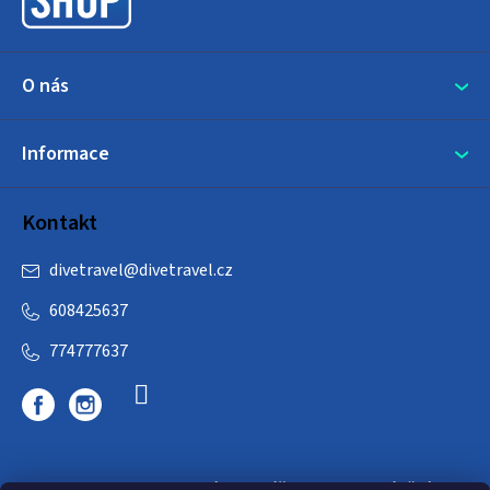
í
O nás
Informace
Kontakt
divetravel
@
divetravel.cz
608425637
774777637
DIVETRAVEL - cestovní kancelář - cesty za potápěním