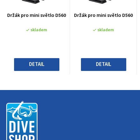
Průměrné
Průměrné
Držák pro mini světlo D560
Držák pro mini světlo D560
hodnocení
hodnocení
produktu
produktu
skladem
skladem
je
je
0,0
0,0
z
z
5
5
hvězdiček.
hvězdiček.
DETAIL
DETAIL
Z
á
p
a
t