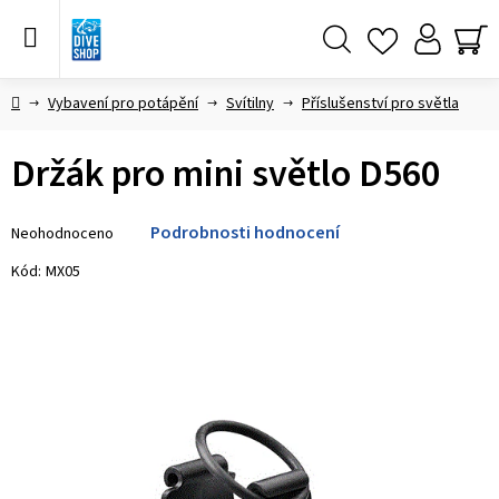
Přejít
na
obsah
Hledat
NÁ
KO
Domů
Vybavení pro potápění
Svítilny
Příslušenství pro světla
Držák pro mini světlo D560
Průměrné
Podrobnosti hodnocení
Neohodnoceno
hodnocení
produktu
Kód:
MX05
je
0,0
z 5
hvězdiček.