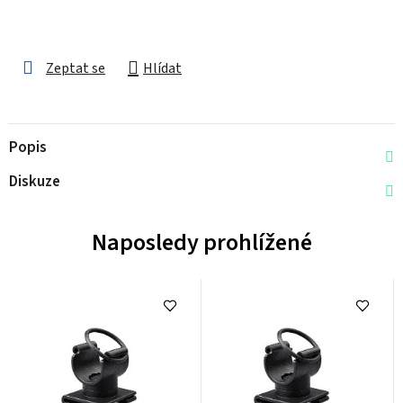
Zeptat se
Hlídat
Popis
Diskuze
Naposledy prohlížené