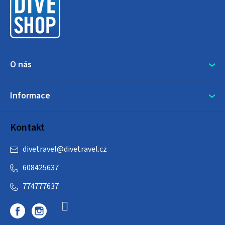
t
í
O nás
Informace
Kontakt
divetravel
@
divetravel.cz
608425637
774777637