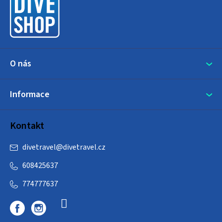
t
í
O nás
Informace
Kontakt
divetravel
@
divetravel.cz
608425637
774777637