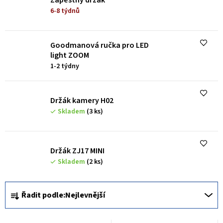
s
6-8 týdnů
p
r
o
Goodmanová ručka pro LED
light ZOOM
d
1-2 týdny
u
k
Držák kamery H02
t
Skladem
(3 ks)
ů
Držák ZJ17 MINI
Skladem
(2 ks)
Ř
Řadit podle:
Nejlevnější
a
z