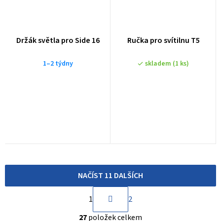
Držák světla pro Side 16
Ručka pro svítilnu T5
1–2 týdny
skladem
(1 ks)
NAČÍST 11 DALŠÍCH
S
1
2
t
O
r
27
položek celkem