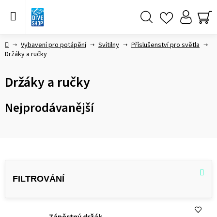
Přejít
na
obsah
Hledat
NÁ
KO
Domů
Vybavení pro potápění
Svítilny
Příslušenství pro světla
Držáky a ručky
Držáky a ručky
Nejprodávanější
V
ý
p
i
Zápěstný držák