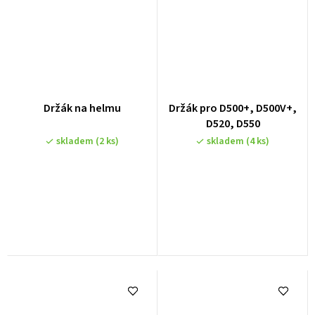
Držák na helmu
Držák pro D500+, D500V+,
D520, D550
skladem
(2 ks)
skladem
(4 ks)