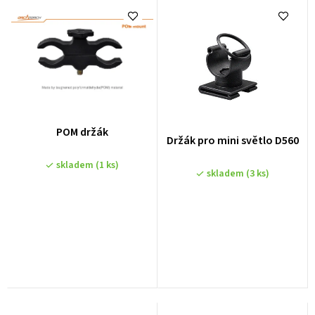
e
n
í
p
r
o
POM držák
Držák pro mini světlo D560
d
u
skladem
(1 ks)
skladem
(3 ks)
k
t
ů