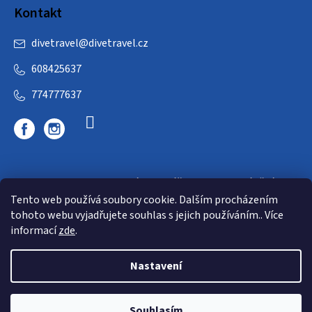
Kontakt
divetravel
@
divetravel.cz
608425637
774777637
DIVETRAVEL - cestovní kancelář - cesty za potápěním
Tento web používá soubory cookie. Dalším procházením
tohoto webu vyjadřujete souhlas s jejich používáním.. Více
informací
zde
.
Nastavení
Copyright 2026
E-dive
. Všechna práva vyhrazena.
Souhlasím