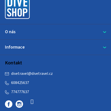
t
í
O nás
Informace
Kontakt
divetravel
@
divetravel.cz
608425637
774777637