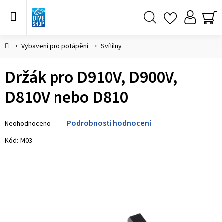
Přejít
na
obsah
Hledat
NÁ
KO
Domů
Vybavení pro potápění
Svítilny
Držák pro D910V, D900V,
D810V nebo D810
Průměrné
Podrobnosti hodnocení
Neohodnoceno
hodnocení
produktu
Kód:
M03
je
0,0
z 5
hvězdiček.