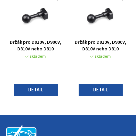
Průměrné
Průměrné
Držák pro D910V, D900V,
Držák pro D910V, D900V,
hodnocení
hodnocení
D810V nebo D810
D810V nebo D810
produktu
produktu
skladem
skladem
je
je
0,0
0,0
z
z
5
5
hvězdiček.
hvězdiček.
DETAIL
DETAIL
Z
á