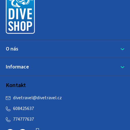
p
a
t
í
O nás
Informace
Kontakt
divetravel
@
divetravel.cz
608425637
774777637