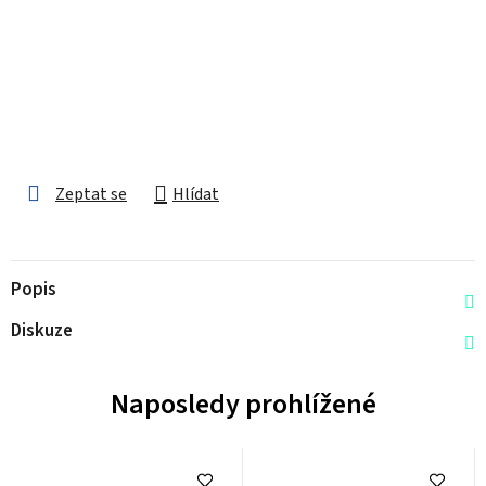
Zeptat se
Hlídat
Popis
Diskuze
Naposledy prohlížené