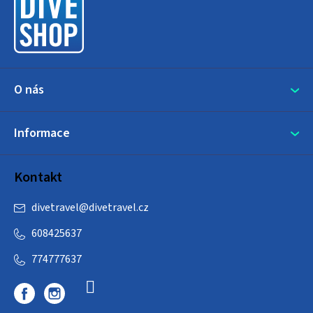
t
í
O nás
Informace
Kontakt
divetravel
@
divetravel.cz
608425637
774777637