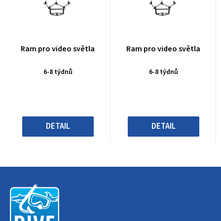
Průměrné
Průměrné
Ram pro video světla
Ram pro video světla
hodnocení
hodnocení
produktu
produktu
6-8 týdnů
6-8 týdnů
je
je
0,0
0,0
z
z
5
5
hvězdiček.
hvězdiček.
DETAIL
DETAIL
Z
á
p
a