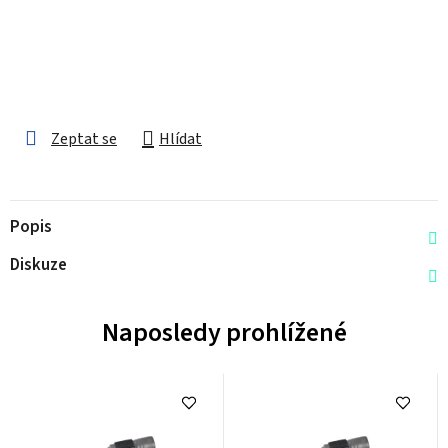
Zeptat se
Hlídat
Popis
Diskuze
Naposledy prohlížené