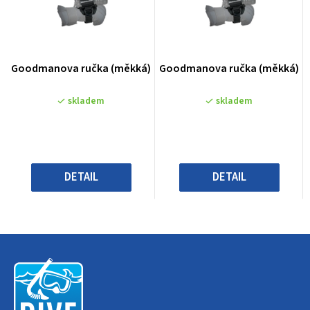
Průměrné
Průměrné
Goodmanova ručka (měkká)
Goodmanova ručka (měkká)
hodnocení
hodnocení
produktu
produktu
skladem
skladem
je
je
0,0
0,0
z
z
5
5
hvězdiček.
hvězdiček.
DETAIL
DETAIL
Z
á
p
a