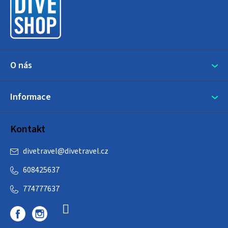
t
í
O nás
Informace
Kontakt
divetravel
@
divetravel.cz
608425637
774777637