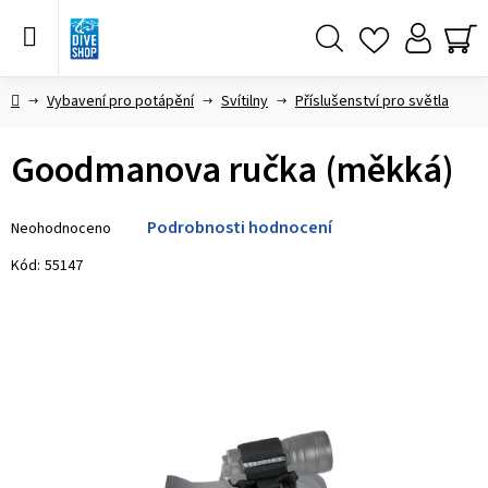
Přejít
na
obsah
Hledat
NÁ
KO
Domů
Vybavení pro potápění
Svítilny
Příslušenství pro světla
Goodmanova ručka (měkká)
Průměrné
Podrobnosti hodnocení
Neohodnoceno
hodnocení
produktu
Kód:
55147
je
0,0
z 5
hvězdiček.