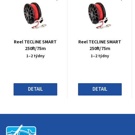
Průměrné
Průměrné
Reel TECLINE SMART
Reel TECLINE SMART
hodnocení
hodnocení
250ft/75m
250ft/75m
produktu
produktu
1–2 týdny
1–2 týdny
je
je
0,0
0,0
z
z
5
5
hvězdiček.
hvězdiček.
DETAIL
DETAIL
Z
á