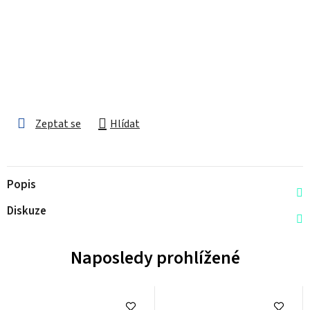
Zeptat se
Hlídat
Popis
Diskuze
Naposledy prohlížené