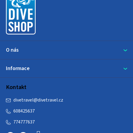
p
a
t
í
O nás
Informace
Kontakt
divetravel
@
divetravel.cz
608425637
774777637