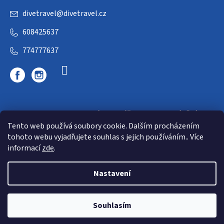
divetravel
@
divetravel.cz
608425637
774777637
DIVETRAVEL - cestovní kancelář - cesty za potápěním
Tento web používá soubory cookie. Dalším procházením
tohoto webu vyjadřujete souhlas s jejich používáním.. Více
informací
zde
.
Nastavení
Copyright 2026
E-dive
. Všechna práva vyhrazena.
Souhlasím
Shoptet
|
mime digital