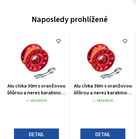
Naposledy prohlížené
Průměrné
Průměrné
Alu cívka 30m s oranžovou
Alu cívka 30m s oranžovou
hodnocení
hodnocení
šňůrou a nerez karabinou,
šňůrou a nerez karabinou,
produktu
produktu
různé barvy
různé barvy
skladem
skladem
je
je
0,0
0,0
z
z
5
5
hvězdiček.
hvězdiček.
DETAIL
DETAIL