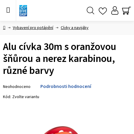
Přejít
na
obsah
Hledat
NÁ
KO
Domů
Vybavení pro potápění
Cívky a navijáky
Alu cívka 30m s oranžovou
šňůrou a nerez karabinou,
různé barvy
Průměrné
Podrobnosti hodnocení
Neohodnoceno
hodnocení
produktu
Kód:
Zvolte variantu
je
0,0
z 5
hvězdiček.