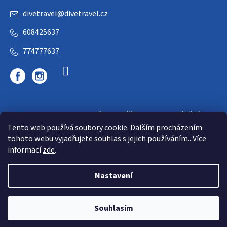
divetravel
@
divetravel.cz
608425637
774777637
DIVETRAVEL - cestovní kancelář - cesty za potápěním
Tento web používá soubory cookie. Dalším procházením
tohoto webu vyjadřujete souhlas s jejich používáním.. Více
informací
zde
.
Nastavení
Copyright 2026
E-dive
. Všechna práva vyhrazena.
Souhlasím
Shoptet
|
mime digital