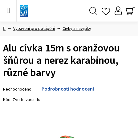
Přejít
na
obsah
Hledat
NÁ
KO
Domů
Vybavení pro potápění
Cívky a navijáky
Alu cívka 15m s oranžovou
šňůrou a nerez karabinou,
různé barvy
Průměrné
Podrobnosti hodnocení
Neohodnoceno
hodnocení
produktu
Kód:
Zvolte variantu
je
0,0
z 5
hvězdiček.