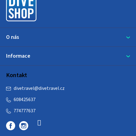
t
í
O nás
Informace
Kontakt
divetravel
@
divetravel.cz
608425637
774777637