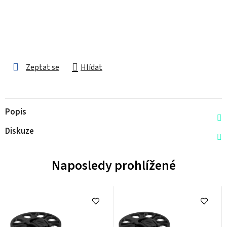
Zeptat se
Hlídat
Popis
Diskuze
Naposledy prohlížené