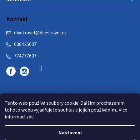
s
u
Kontakt
divetravel
@
divetravel.cz
608425637
774777637
DIVETRAVEL - cestovní kancelář - cesty za potápěním
Tento web používá soubory cookie. Dalším procházením
tohoto webu vyjadřujete souhlas s jejich používáním.. Více
informací
zde
.
Nastavení