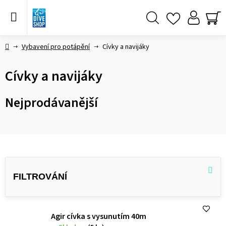
Přejít
na
obsah
Hledat
NÁ
KO
Domů
Vybavení pro potápění
Cívky a navijáky
Cívky a navijáky
Nejprodávanější
V
ý
p
i
s
Agir cívka s vysunutím 40m