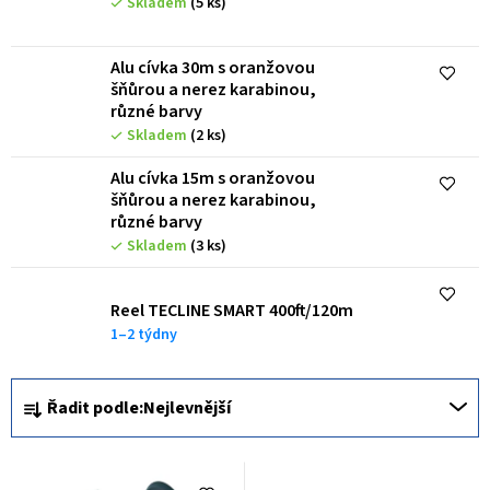
Skladem
(5 ks)
p
r
Alu cívka 30m s oranžovou
o
šňůrou a nerez karabinou,
různé barvy
d
Skladem
(2 ks)
u
Alu cívka 15m s oranžovou
k
šňůrou a nerez karabinou,
t
různé barvy
Skladem
(3 ks)
ů
Reel TECLINE SMART 400ft/120m
1–2 týdny
Ř
Řadit podle:
Nejlevnější
a
z