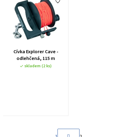
e
n
í
p
r
o
Cívka Explorer Cave -
d
odlehčená, 115 m
u
skladem
(2 ks)
k
t
ů
S
1
2