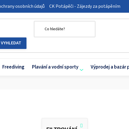
chrany osobních údajů
CK Potápěči - Zájezdy za potápěním
Freediving
Plavání a vodní sporty
Výprodej a bazár 