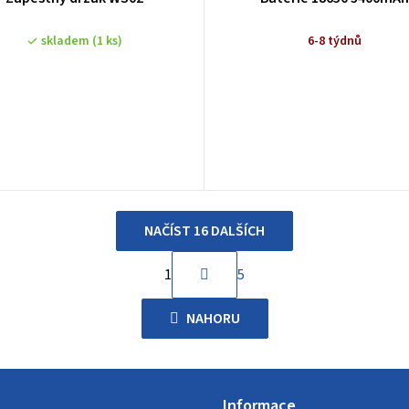
skladem
(1 ks)
6-8 týdnů
NAČÍST 16 DALŠÍCH
S
1
5
O
t
r
v
NAHORU
á
l
n
á
k
d
o
Informace