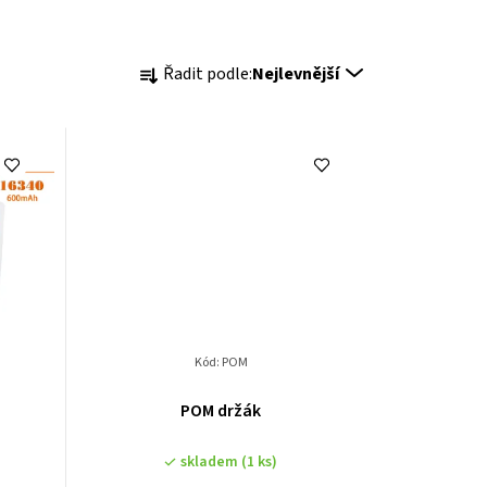
Ř
Řadit podle:
Nejlevnější
a
z
e
n
í
p
r
Kód:
POM
o
POM držák
d
skladem
(1 ks)