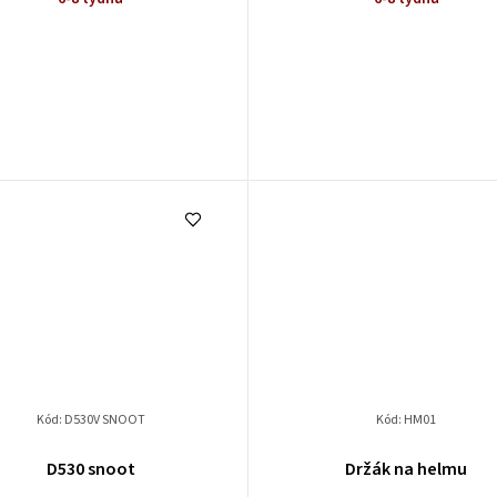
Kód:
D530V SNOOT
Kód:
HM01
D530 snoot
Držák na helmu