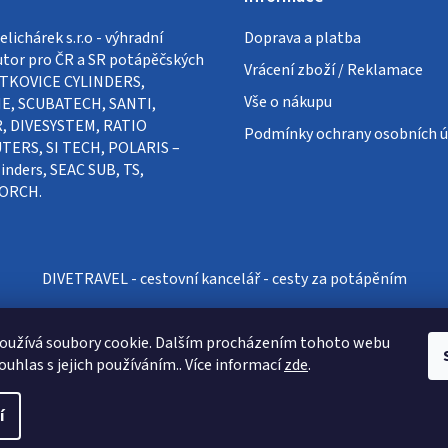
a
v
c
á
lichárek s.r.o - výhradní
Doprava a platba
n
í
utor pro ČR a SR potápěčských
Vrácení zboží / Reklamace
í
VÍTKOVICE CYLINDERS,
p
Vše o nákupu
E, SCUBATECH, SANTI,
r
, DIVESYSTEM, RATIO
Podmínky ochrany osobních ú
v
ERS, SI TECH, POLARIS –
k
inders, SEAC SUB, TS,
ORCH.
y
v
ý
p
DIVETRAVEL - cestovní kancelář - cesty za potápěním
i
s
oužívá soubory cookie. Dalším procházením tohoto webu
u
ouhlas s jejich používáním.. Více informací
zde
.
í