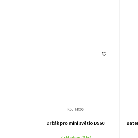
d
u
k
t
ů
Kód:
MX05
Držák pro mini světlo D560
Bater
skladem
(3 ks)