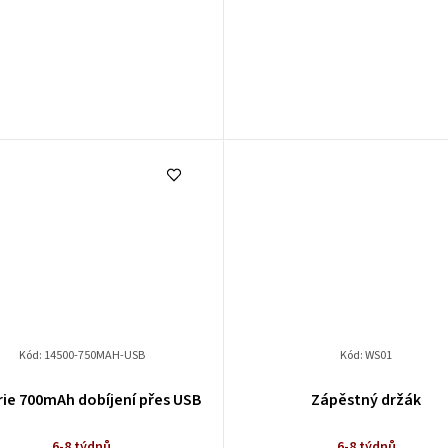
Kód:
14500-750MAH-USB
Kód:
WS01
ie 700mAh dobíjení přes USB
Zápěstný držák
6-8 týdnů
6-8 týdnů