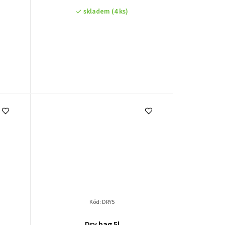
skladem
(4 ks)
Kód:
DRY5
Dry bag 5l