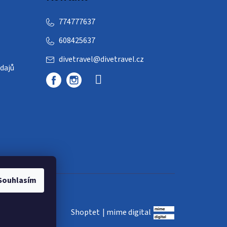
774777637
608425637
divetravel
@
divetravel.cz
dajů
Souhlasím
Shoptet
|
mime digital