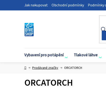
Přejít
Jak nakupovat
Obchodní podmínky
Podmínky o
na
obsah
Vybavení pro potápění
Tlakové láhve
Domů
Prodávané značky
ORCATORCH
ORCATORCH