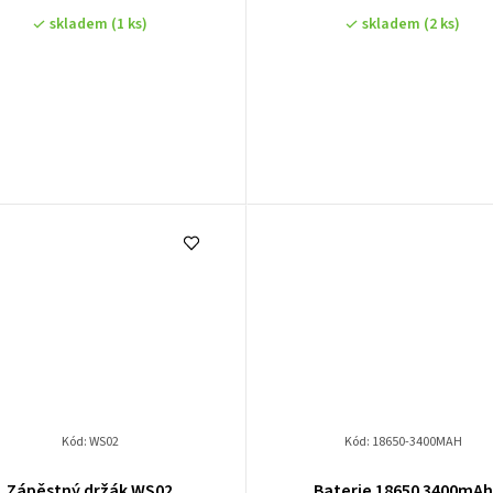
skladem
(1 ks)
skladem
(2 ks)
Kód:
WS02
Kód:
18650-3400MAH
Zápěstný držák WS02
Baterie 18650 3400mAh