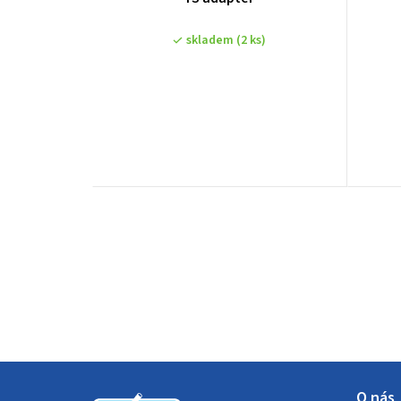
skladem
(2 ks)
Z
O nás