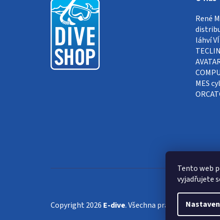
á
René Me
p
distrib
a
láhví 
TECLIN
t
AVATAR
COMPUT
í
MES cyl
ORCAT
Tento web p
vyjadřujete s
Nastaven
Copyright 2026
E-dive
. Všechna práva vyhrazena.