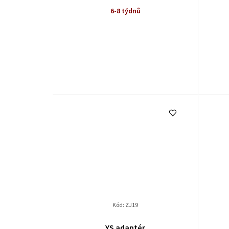
6-8 týdnů
Kód:
ZJ19
YS adaptér