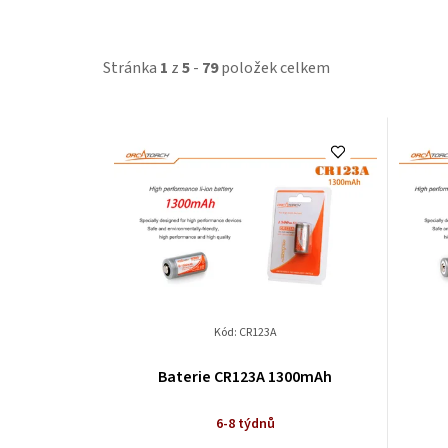
Stránka
1
z
5
-
79
položek celkem
V
ý
p
i
s
p
Kód:
CR123A
r
Baterie CR123A 1300mAh
o
6-8 týdnů