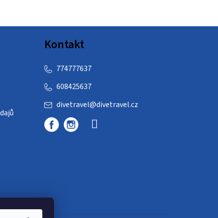
Kontakt
774777637
608425637
divetravel
@
divetravel.cz
dajů