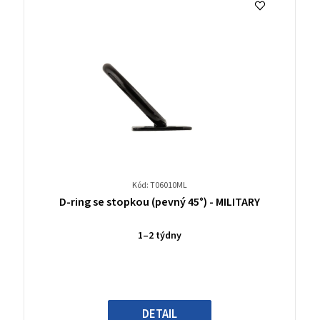
Kód: T06010ML
Průměrné
D-ring se stopkou (pevný 45°) - MILITARY
hodnocení
produktu
1–2 týdny
je
0,0
z
5
hvězdiček.
DETAIL