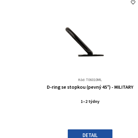
Kód: T06010ML
Průměrné
D-ring se stopkou (pevný 45°) - MILITARY
hodnocení
produktu
1–2 týdny
je
0,0
z
5
hvězdiček.
DETAIL