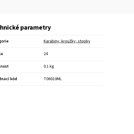
hnické parametry
gorie
Karabiny, kroužky, stopky
ka
24
nost
0.1 kg
dnací kód
T06010ML