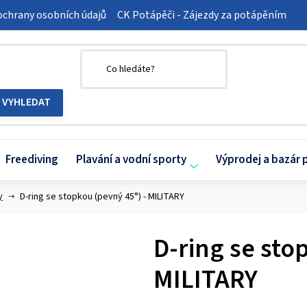
chrany osobních údajů
CK Potápěči - Zájezdy za potápěním
Freediving
Plavání a vodní sporty
Výprodej a bazár 
y
D-ring se stopkou (pevný 45°) - MILITARY
D-ring se sto
MILITARY
Průměrné