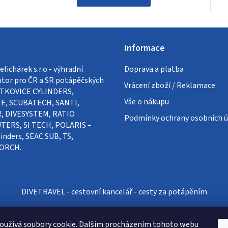
Informace
lichárek s.r.o - výhradní
Doprava a platba
utor pro ČR a SR potápěčských
Vrácení zboží / Reklamace
VÍTKOVICE CYLINDERS,
Vše o nákupu
E, SCUBATECH, SANTI,
, DIVESYSTEM, RATIO
Podmínky ochrany osobních ú
ERS, SI TECH, POLARIS –
inders, SEAC SUB, TS,
ORCH.
DIVETRAVEL - cestovní kancelář - cesty za potápěním
oužívá soubory cookie. Dalším procházením tohoto webu