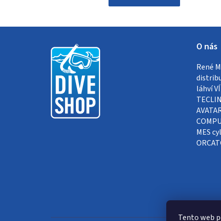
Z
O nás
á
René Me
p
distrib
a
láhví 
TECLIN
t
AVATAR
COMPUT
í
MES cyl
ORCAT
Tento web p