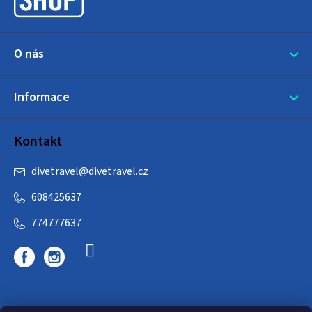
í
O nás
Informace
Kontakt
divetravel
@
divetravel.cz
608425637
774777637
DIVETRAVEL - cestovní kancelář - cesty za potápěním