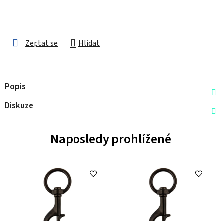
Zeptat se
Hlídat
Popis
Diskuze
Naposledy prohlížené