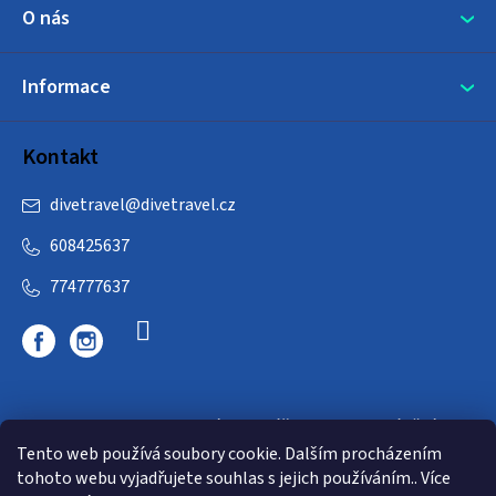
O nás
Informace
Kontakt
divetravel
@
divetravel.cz
608425637
774777637
DIVETRAVEL - cestovní kancelář - cesty za potápěním
Tento web používá soubory cookie. Dalším procházením
tohoto webu vyjadřujete souhlas s jejich používáním.. Více