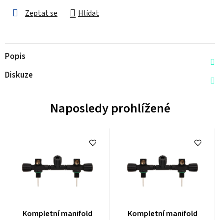
Zeptat se
Hlídat
Popis
Diskuze
Naposledy prohlížené
Průměrné
Průměrné
Kompletní manifold
Kompletní manifold