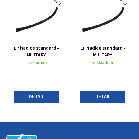
Průměrné
Průměrné
LP hadice standard -
LP hadice standard -
hodnocení
hodnocení
MILITARY
MILITARY
produktu
produktu
skladem
skladem
je
je
0,0
0,0
z
z
5
5
hvězdiček.
hvězdiček.
DETAIL
DETAIL
Z
á