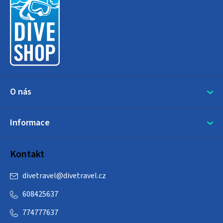
p
a
t
í
O nás
Informace
Kontakt
divetravel
@
divetravel.cz
608425637
774777637