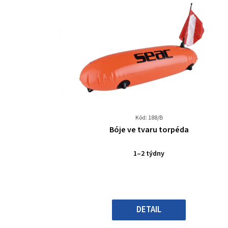
Kód: 188/B
Průměrné
Bóje ve tvaru torpéda
hodnocení
produktu
1–2 týdny
je
0,0
z
5
hvězdiček.
DETAIL