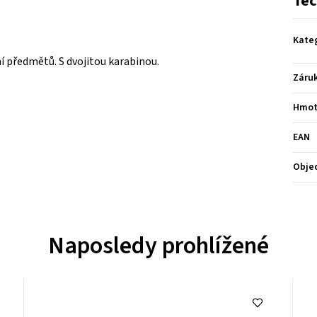
Tec
Kate
í předmětů. S dvojitou karabinou.
Záru
Hmot
EAN
Obje
Naposledy prohlížené