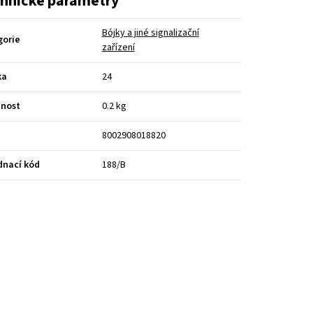
hnické parametry
Bójky a jiné signalizační
gorie
zařízení
ka
24
nost
0.2 kg
8002908018820
dnací kód
188/B