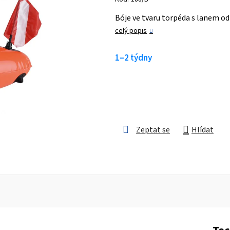
je
Bóje ve tvaru torpéda s lanem od
0,0
celý popis
z 5
hvězdiček.
1–2 týdny
Zeptat se
Hlídat