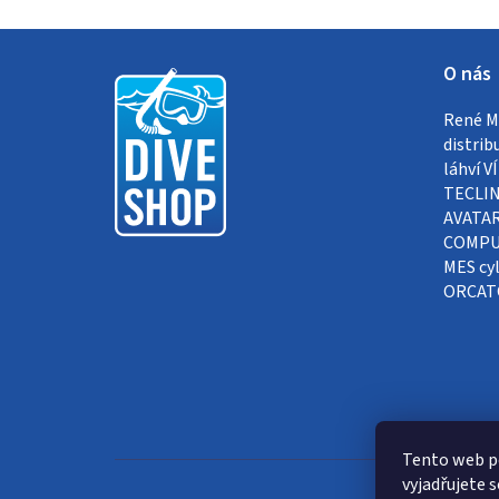
Z
O nás
á
René Me
p
distrib
a
láhví 
TECLIN
t
AVATAR
COMPUT
í
MES cyl
ORCAT
Tento web p
vyjadřujete s