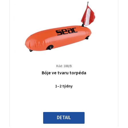
Kód: 188/B
Průměrné
Bóje ve tvaru torpéda
hodnocení
produktu
1–2 týdny
je
0,0
z
5
hvězdiček.
DETAIL