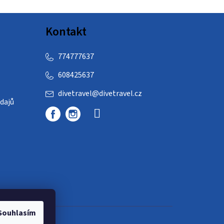
Kontakt
774777637
608425637
divetravel
@
divetravel.cz
dajů
Souhlasím