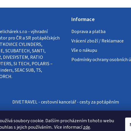
Informace
lichárek s.r.o - výhradní
Doprava a platba
utor pro ČR a SR potápěčských
Vrácení zboží / Reklamace
VÍTKOVICE CYLINDERS,
Vše o nákupu
E, SCUBATECH, SANTI,
, DIVESYSTEM, RATIO
Podmínky ochrany osobních ú
ERS, SI TECH, POLARIS –
inders, SEAC SUB, TS,
ORCH.
DIVETRAVEL - cestovní kancelář - cesty za potápěním
oužívá soubory cookie. Dalším procházením tohoto webu
ouhlas s jejich používáním.. Více informací
zde
.