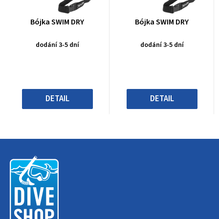
Průměrné
Průměrné
Bójka SWIM DRY
Bójka SWIM DRY
hodnocení
hodnocení
produktu
produktu
dodání 3-5 dní
dodání 3-5 dní
je
je
0,0
0,0
z
z
5
5
hvězdiček.
hvězdiček.
DETAIL
DETAIL
Z
á
p
a
t