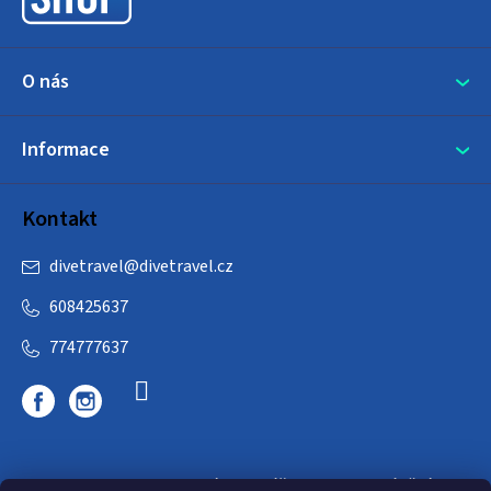
í
O nás
Informace
Kontakt
divetravel
@
divetravel.cz
608425637
774777637
DIVETRAVEL - cestovní kancelář - cesty za potápěním