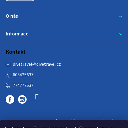
O nás
Informace
Kontakt
divetravel
@
divetravel.cz
608425637
774777637
DIVETRAVEL - cestovní kancelář - cesty za potápěním