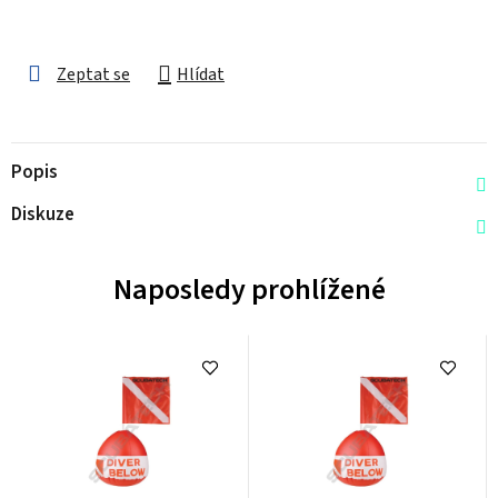
Zeptat se
Hlídat
Popis
Diskuze
Naposledy prohlížené