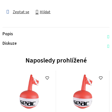
Zeptat se
Hlídat
Popis
Diskuze
Naposledy prohlížené