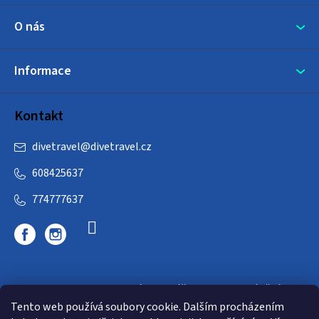
O nás
Informace
Kontakt
divetravel
@
divetravel.cz
608425637
774777637
DIVETRAVEL - cestovní kancelář - cesty za potápěním
Tento web používá soubory cookie. Dalším procházením