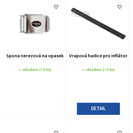
e
n
í
p
r
o
Průměrné
Spona nerezová na opasek
Vrapová hadice pro inflátor
hodnocení
d
produktu
u
skladem
(>5 ks)
skladem
(>5 ks)
je
2,0
k
z
t
5
ů
hvězdiček.
DETAIL