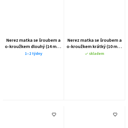
Nerez matka se šroubem a
Nerez matka se šroubem a
o-kroužkem dlouhý (14 mm)
o-kroužkem krátký (10 mm)
- MILITARY
- MILITARY
1–2 týdny
skladem