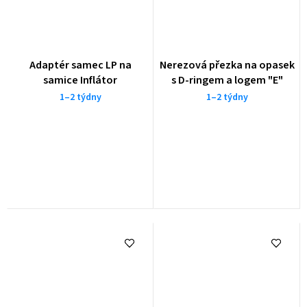
Adaptér samec LP na
Nerezová přezka na opasek
samice Inflátor
s D-ringem a logem "E"
1–2 týdny
1–2 týdny