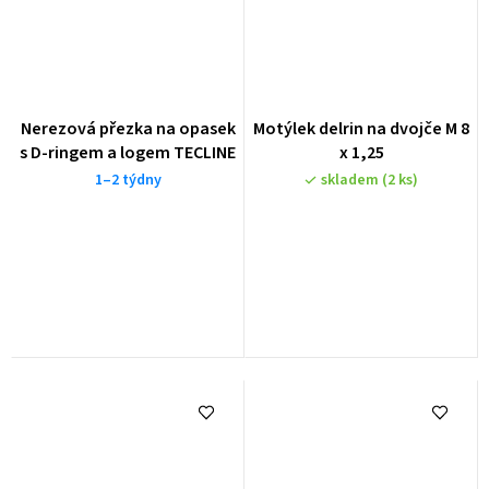
Nerezová přezka na opasek
Motýlek delrin na dvojče M 8
s D-ringem a logem TECLINE
x 1,25
1–2 týdny
skladem
(2 ks)