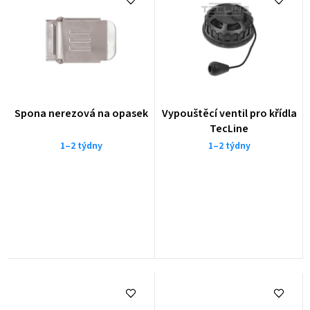
Spona nerezová na opasek
Vypouštěcí ventil pro křídla
TecLine
1–2 týdny
1–2 týdny