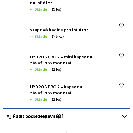
s
na inflátor
p
Skladem
(5 ks)
r
o
Vrapová hadice pro inflátor
d
Skladem
(>5 ks)
u
k
HYDROS PRO 2 – mini kapsy na
závaží pro monorail
t
Skladem
(1 ks)
ů
HYDROS PRO 2 – kapsy na
závaží pro monorail
Skladem
(1 ks)
Ř
Řadit podle:
Nejlevnější
a
z