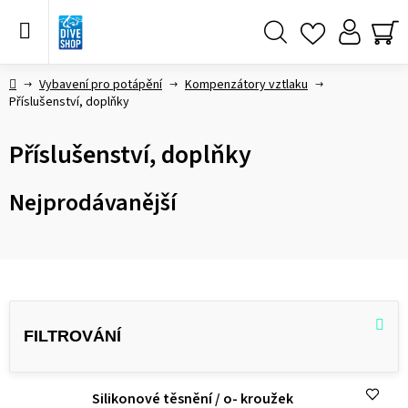
Přejít
na
obsah
Hledat
NÁ
KO
Domů
Vybavení pro potápění
Kompenzátory vztlaku
Příslušenství, doplňky
Příslušenství, doplňky
Nejprodávanější
V
ý
p
i
Silikonové těsnění / o- kroužek