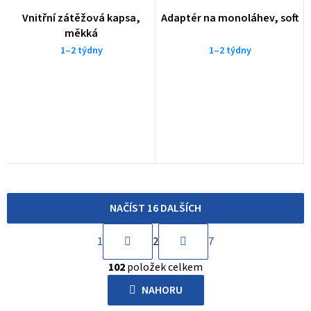
Vnitřní zátěžová kapsa,
Adaptér na monoláhev, soft
měkká
1–2 týdny
1–2 týdny
NAČÍST 16 DALŠÍCH
S
1
2
7
t
O
r
102
položek celkem
v
á
l
NAHORU
n
á