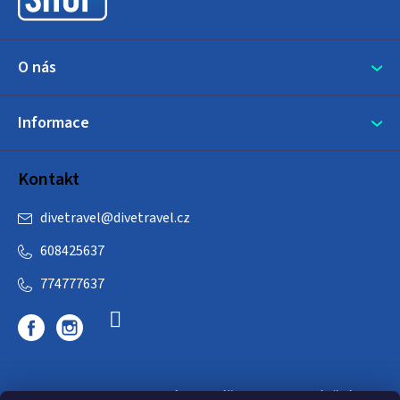
í
O nás
Informace
Kontakt
divetravel
@
divetravel.cz
608425637
774777637
DIVETRAVEL - cestovní kancelář - cesty za potápěním