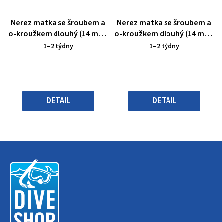
Průměrné
Průměrné
Nerez matka se šroubem a
Nerez matka se šroubem a
hodnocení
hodnocení
o-kroužkem dlouhý (14 mm)
o-kroužkem dlouhý (14 mm)
produktu
produktu
- MILITARY
- MILITARY
1–2 týdny
1–2 týdny
je
je
0,0
0,0
z
z
5
5
hvězdiček.
hvězdiček.
DETAIL
DETAIL
Z
á
p
a
t