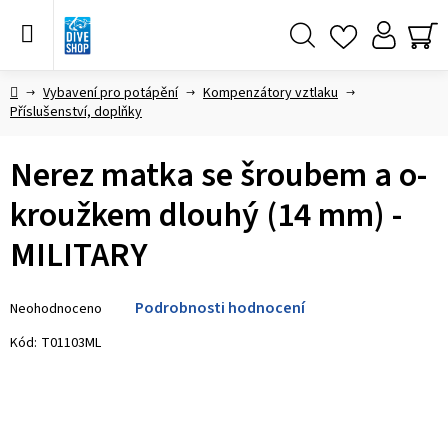
Přejít
na
obsah
Hledat
NÁ
KO
Domů
Vybavení pro potápění
Kompenzátory vztlaku
Příslušenství, doplňky
Nerez matka se šroubem a o-
kroužkem dlouhý (14 mm) -
MILITARY
Průměrné
Podrobnosti hodnocení
Neohodnoceno
hodnocení
produktu
Kód:
T01103ML
je
0,0
z 5
hvězdiček.