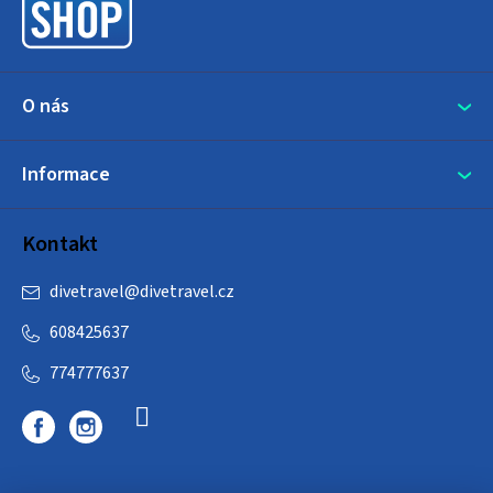
í
O nás
Informace
Kontakt
divetravel
@
divetravel.cz
608425637
774777637