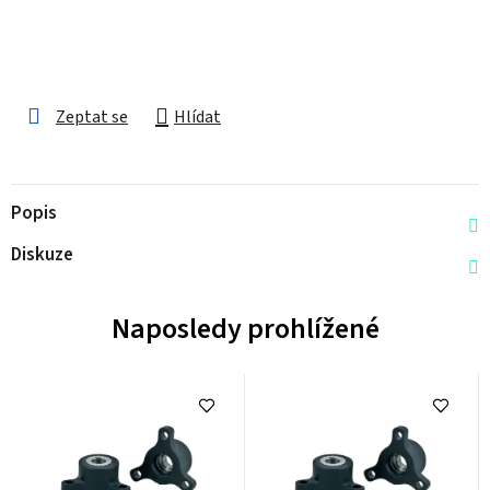
Zeptat se
Hlídat
Popis
Diskuze
Naposledy prohlížené