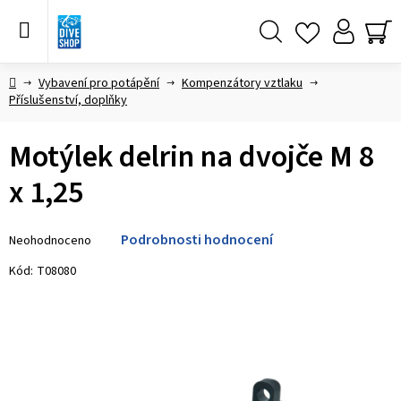
Přejít
na
obsah
Hledat
NÁ
KO
Domů
Vybavení pro potápění
Kompenzátory vztlaku
Příslušenství, doplňky
Motýlek delrin na dvojče M 8
x 1,25
Průměrné
Podrobnosti hodnocení
Neohodnoceno
hodnocení
produktu
Kód:
T08080
je
0,0
z 5
hvězdiček.