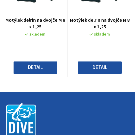
Průměrné
Průměrné
Motýlek delrin na dvojče M 8
Motýlek delrin na dvojče M 8
hodnocení
hodnocení
x 1,25
x 1,25
produktu
produktu
skladem
skladem
je
je
0,0
0,0
z
z
5
5
hvězdiček.
hvězdiček.
DETAIL
DETAIL
Z
á
p
a
t