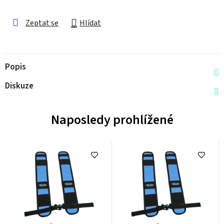
Zeptat se
Hlídat
Popis
Diskuze
Naposledy prohlížené