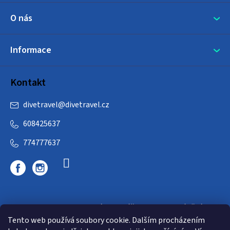
O nás
Informace
Kontakt
divetravel
@
divetravel.cz
608425637
774777637
DIVETRAVEL - cestovní kancelář - cesty za potápěním
Tento web používá soubory cookie. Dalším procházením