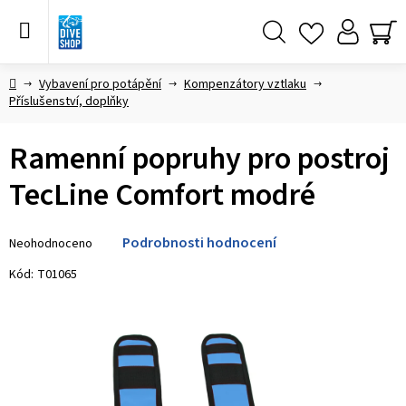
Přejít
na
obsah
Hledat
NÁ
KO
Domů
Vybavení pro potápění
Kompenzátory vztlaku
Příslušenství, doplňky
Ramenní popruhy pro postroj
TecLine Comfort modré
Průměrné
Podrobnosti hodnocení
Neohodnoceno
hodnocení
produktu
Kód:
T01065
je
0,0
z 5
hvězdiček.