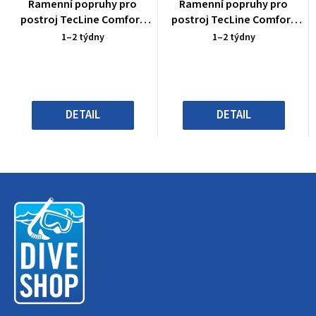
Průměrné
Průměrné
Ramenní popruhy pro
Ramenní popruhy pro
hodnocení
hodnocení
postroj TecLine Comfort
postroj TecLine Comfort
produktu
produktu
modré
modré
1–2 týdny
1–2 týdny
je
je
0,0
0,0
z
z
5
5
hvězdiček.
hvězdiček.
DETAIL
DETAIL
Z
á
p
a
t
í