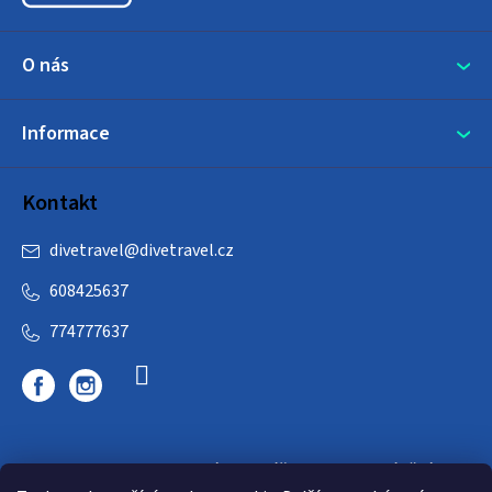
O nás
Informace
Kontakt
divetravel
@
divetravel.cz
608425637
774777637
DIVETRAVEL - cestovní kancelář - cesty za potápěním