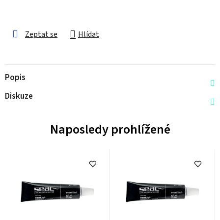
Zeptat se
Hlídat
Popis
Diskuze
Naposledy prohlížené