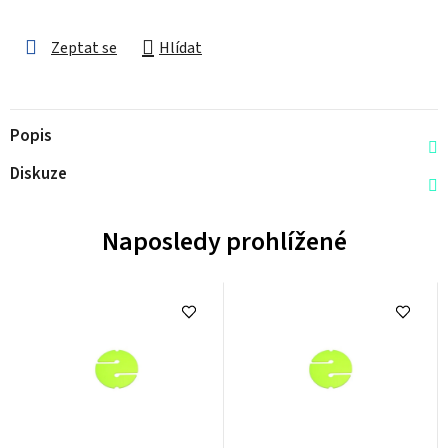
Zeptat se
Hlídat
Popis
Diskuze
Naposledy prohlížené