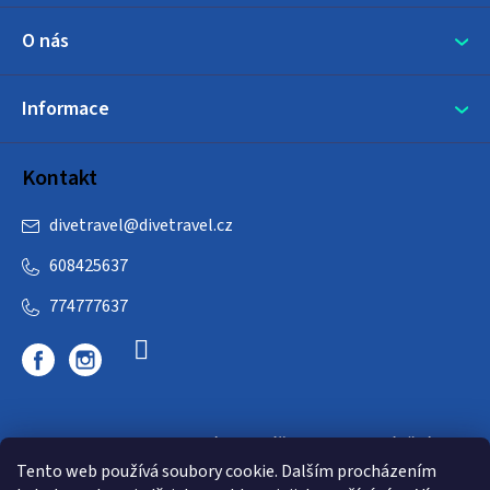
O nás
Informace
Kontakt
divetravel
@
divetravel.cz
608425637
774777637
DIVETRAVEL - cestovní kancelář - cesty za potápěním
Tento web používá soubory cookie. Dalším procházením