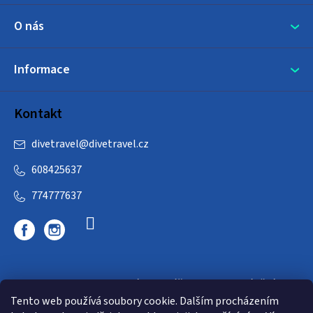
O nás
Informace
Kontakt
divetravel
@
divetravel.cz
608425637
774777637
DIVETRAVEL - cestovní kancelář - cesty za potápěním
Tento web používá soubory cookie. Dalším procházením