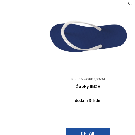
Kód: 150-23PBZ/33-34
Průměrné
Žabky IBIZA
hodnocení
produktu
dodání 3-5 dní
je
0,0
z
5
hvězdiček.
DETAIL