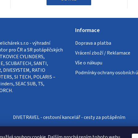
Informace
lichárek s.r.o - výhradní
Doprava a platba
utor pro ČR a SR potápěčských
Vrácení zboží / Reklamace
VÍTKOVICE CYLINDERS,
Vše o nákupu
E, SCUBATECH, SANTI,
, DIVESYSTEM, RATIO
Podmínky ochrany osobních ú
ERS, SI TECH, POLARIS –
inders, SEAC SUB, TS,
ORCH.
DIVETRAVEL - cestovní kancelář - cesty za potápěním
oužívá soubory cookie. Dalším procházením tohoto webu