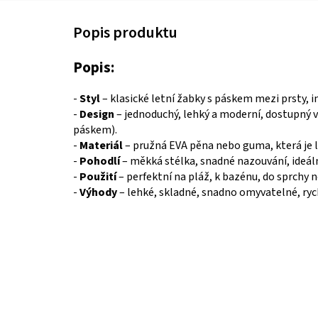
Popis:
-
Styl
– klasické letní žabky s páskem mezi prsty,
-
Design
– jednoduchý, lehký a moderní, dostupný 
páskem).
-
Materiál
– pružná EVA pěna nebo guma, která je l
-
Pohodlí
– měkká stélka, snadné nazouvání, ideální
-
Použití
– perfektní na pláž, k bazénu, do sprchy 
-
Výhody
– lehké, skladné, snadno omyvatelné, ryc