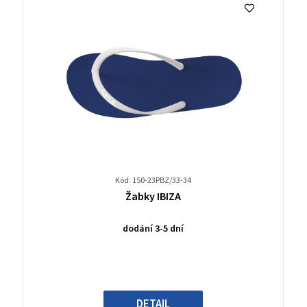
Kód: 150-23PBZ/33-34
Průměrné
Žabky IBIZA
hodnocení
produktu
dodání 3-5 dní
je
0,0
z
5
hvězdiček.
DETAIL