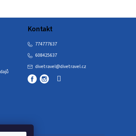
Kontakt
774777637
608425637
divetravel
@
divetravel.cz
dajů