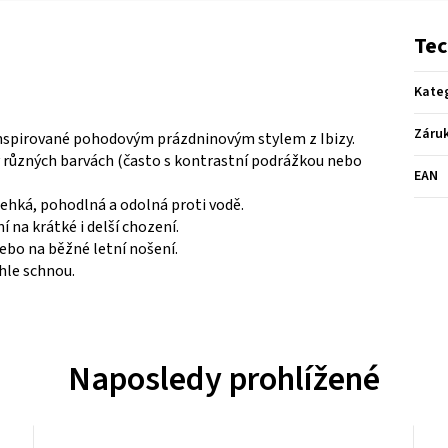
Tec
Kate
Záru
 inspirované pohodovým prázdninovým stylem z Ibizy.
v různých barvách (často s kontrastní podrážkou nebo
EAN
ehká, pohodlná a odolná proti vodě.
 na krátké i delší chození.
nebo na běžné letní nošení.
hle schnou.
Naposledy prohlížené