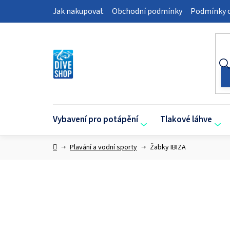
Přejít
Jak nakupovat
Obchodní podmínky
Podmínky o
na
obsah
Vybavení pro potápění
Tlakové láhve
Domů
Plavání a vodní sporty
Žabky IBIZA