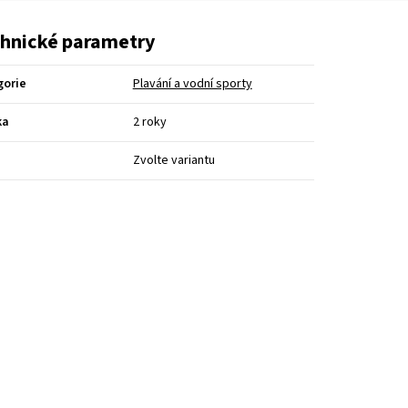
hnické parametry
gorie
Plavání a vodní sporty
ka
2 roky
Zvolte variantu