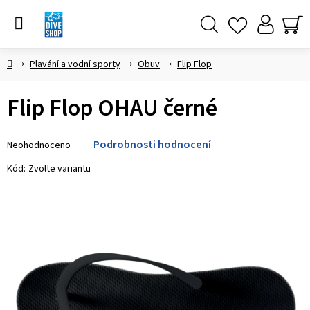
Přejít
na
obsah
Hledat
NÁ
KO
Domů
Plavání a vodní sporty
Obuv
Flip Flop
Flip Flop OHAU černé
Průměrné
Podrobnosti hodnocení
Neohodnoceno
hodnocení
produktu
Kód:
Zvolte variantu
je
0,0
z 5
hvězdiček.