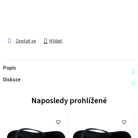
Zeptat se
Hlídat
Popis
Diskuze
Naposledy prohlížené