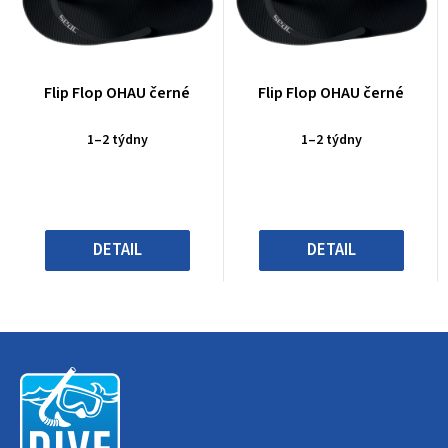
Průměrné
Průměrné
Flip Flop OHAU černé
Flip Flop OHAU černé
hodnocení
hodnocení
produktu
produktu
1–2 týdny
1–2 týdny
je
je
0,0
0,0
z
z
5
5
hvězdiček.
hvězdiček.
DETAIL
DETAIL
Z
á
p
a