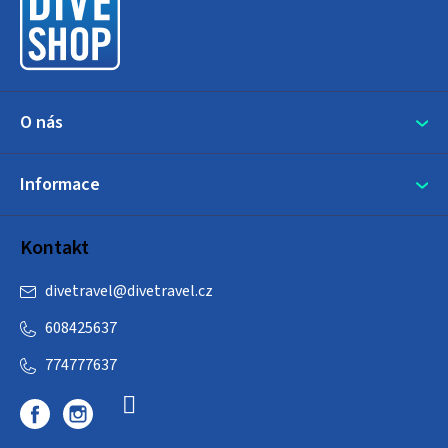
t
í
O nás
Informace
Kontakt
divetravel
@
divetravel.cz
608425637
774777637