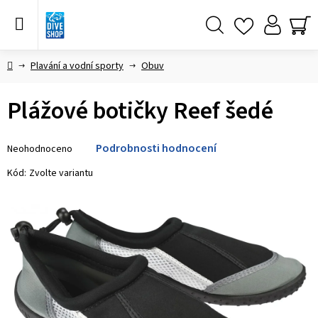
Přejít
na
obsah
Hledat
NÁ
KO
Domů
Plavání a vodní sporty
Obuv
Plážové botičky Reef šedé
Průměrné
Podrobnosti hodnocení
Neohodnoceno
hodnocení
produktu
Kód:
Zvolte variantu
je
0,0
z 5
hvězdiček.