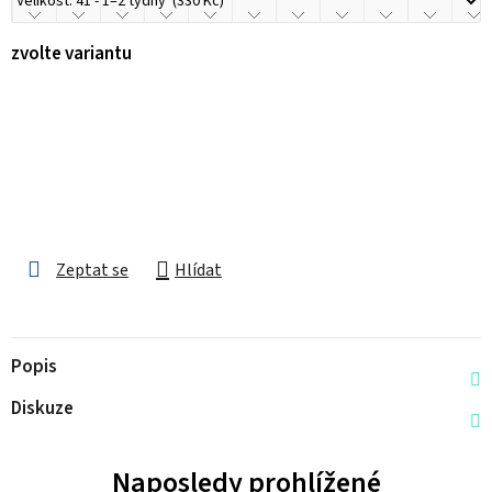
zvolte variantu
Zeptat se
Hlídat
Popis
Diskuze
Naposledy prohlížené