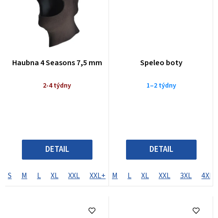
Haubna 4 Seasons 7,5 mm
Speleo boty
2-4 týdny
1–2 týdny
DETAIL
DETAIL
S
M
L
XL
XXL
XXL+
M
L
XL
XXL
3XL
4XL