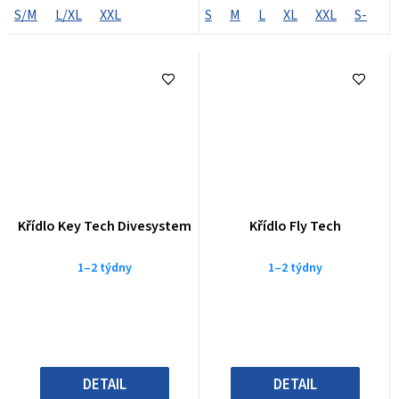
S/M
L/XL
XXL
S
M
L
XL
XXL
S-
S
Křídlo Key Tech Divesystem
Křídlo Fly Tech
1–2 týdny
1–2 týdny
DETAIL
DETAIL