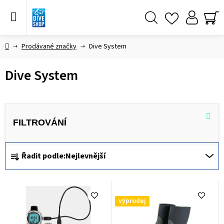
Přejít
na
obsah
Hledat
NÁ
KO
Domů
Prodávané značky
Dive System
Dive System
Ř
Řadit podle:
Nejlevnější
a
z
V
e
ý
výprodej
n
p