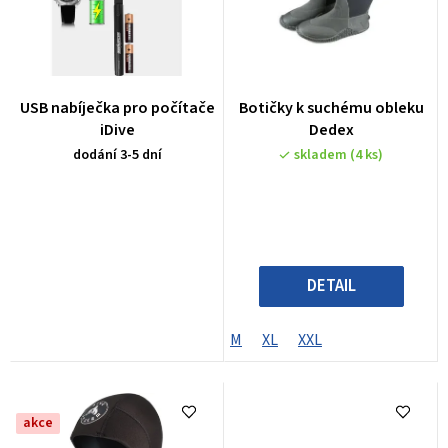
í
i
p
s
r
p
o
r
USB nabíječka pro počítače
Botičky k suchému obleku
d
iDive
Dedex
o
u
dodání 3-5 dní
skladem
(4 ks)
d
k
u
t
k
ů
t
DETAIL
ů
M
XL
XXL
akce