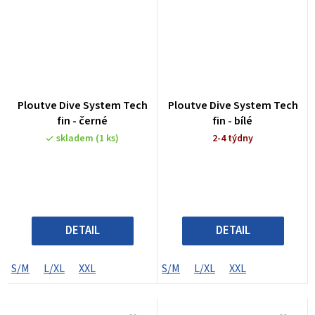
Ploutve Dive System Tech
Ploutve Dive System Tech
fin - černé
fin - bílé
skladem
(1 ks)
2-4 týdny
DETAIL
DETAIL
S/M
L/XL
XXL
S/M
L/XL
XXL