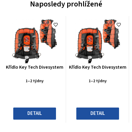
Naposledy prohlížené
Průměrné
Průměrné
Křídlo Key Tech Divesystem
Křídlo Key Tech Divesystem
hodnocení
hodnocení
produktu
produktu
1–2 týdny
1–2 týdny
je
je
0,0
0,0
z
z
5
5
hvězdiček.
hvězdiček.
DETAIL
DETAIL