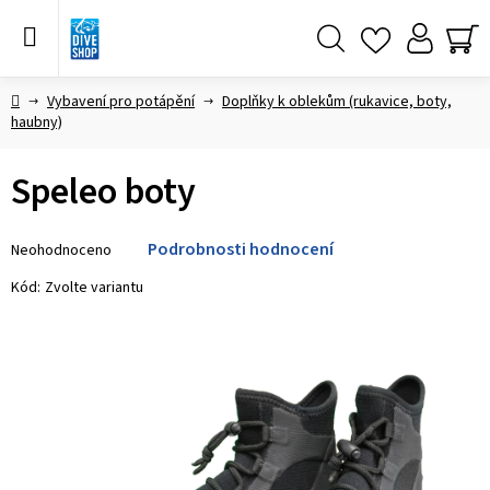
Přejít
na
obsah
Hledat
NÁ
KO
Domů
Vybavení pro potápění
Doplňky k oblekům (rukavice, boty,
haubny)
Speleo boty
Průměrné
Podrobnosti hodnocení
Neohodnoceno
hodnocení
produktu
Kód:
Zvolte variantu
je
0,0
z 5
hvězdiček.