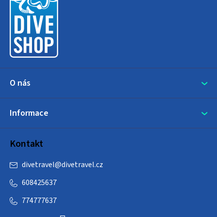
p
a
t
í
O nás
Informace
Kontakt
divetravel
@
divetravel.cz
608425637
774777637