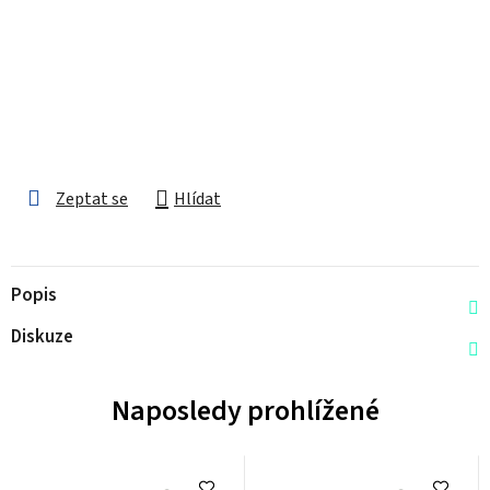
Zeptat se
Hlídat
Popis
Diskuze
Naposledy prohlížené