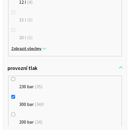
12 l
4
15 l
0
20 l
0
Zobrazit všechny
provozní tlak
230 bar
35
300 bar
34
200 bar
24