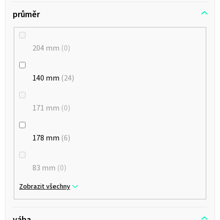
průměr
207 bar
10
204 mm
0
140 mm
24
171 mm
0
178 mm
6
83 mm
0
Zobrazit všechny
váha