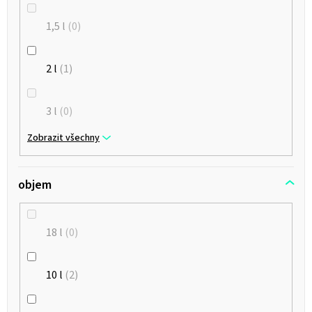
1,5 l
0
2 l
1
3 l
0
Zobrazit všechny
objem
18 l
0
10 l
2