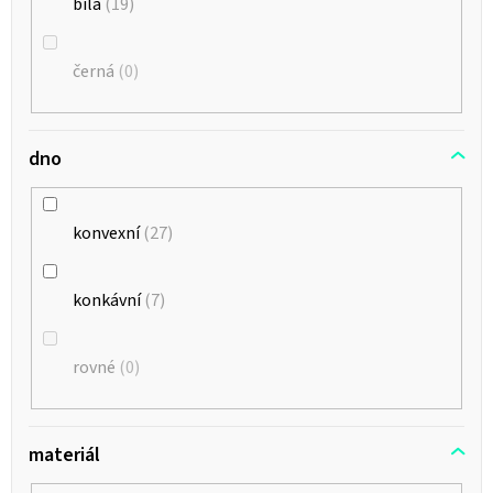
bílá
19
černá
0
dno
konvexní
27
konkávní
7
rovné
0
materiál