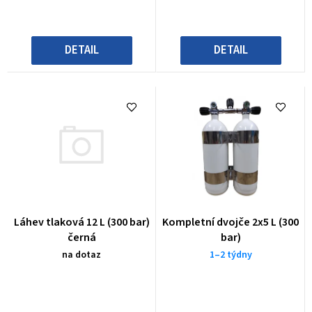
t
ů
DETAIL
DETAIL
Láhev tlaková 12 L (300 bar)
Kompletní dvojče 2x5 L (300
černá
bar)
na dotaz
1–2 týdny