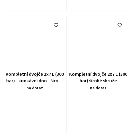
Kompletní dvojče 2x7 L (300
Kompletní dvojče 2x7 L (300
bar) - konkávní dno - široké
bar) široké skruže
skruže
na dotaz
na dotaz