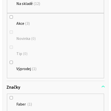
k
Na skladě
12
t
ů
Akce
3
Novinka
0
Tip
0
Výprodej
1
Značky
Faber
1