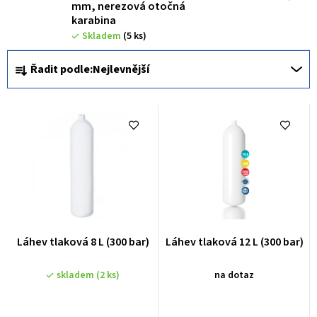
mm, nerezová otočná
karabina
Skladem
(5 ks)
Ř
Řadit podle:
Nejlevnější
a
z
e
n
í
p
r
o
Láhev tlaková 8 L (300 bar)
Láhev tlaková 12 L (300 bar)
d
u
skladem
(2 ks)
na dotaz
k