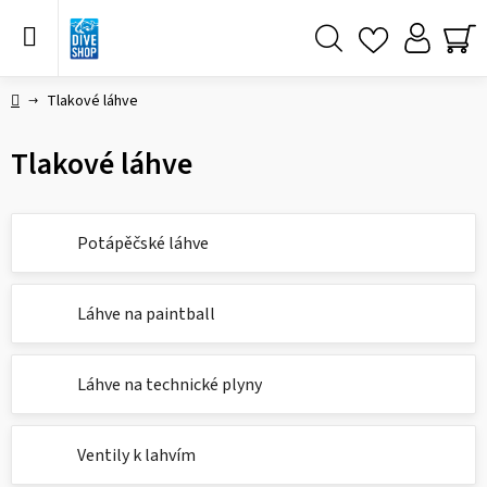
Přejít
na
obsah
Hledat
NÁ
KO
Domů
Tlakové láhve
Tlakové láhve
Potápěčské láhve
Láhve na paintball
Láhve na technické plyny
Ventily k lahvím