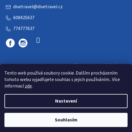
divetravel
@
divetravel.cz
608425637
774777637
DIVETRAVEL - cestovní kancelář - cesty za potápěním
Tento web používá soubory cookie. Dalším procházením
tohoto webu vyjadřujete souhlas s jejich používáním.. Více
informací
zde
.
Nastavení
Copyright 2026
E-dive
. Všechna práva vyhrazena.
Souhlasím
Shoptet
|
mime digital