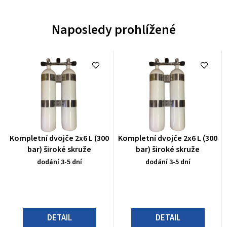
Naposledy prohlížené
Průměrné
Průměrné
Kompletní dvojče 2x6 L (300
Kompletní dvojče 2x6 L (300
hodnocení
hodnocení
bar) široké skruže
bar) široké skruže
produktu
produktu
dodání 3-5 dní
dodání 3-5 dní
je
je
0,0
0,0
z
z
5
5
hvězdiček.
hvězdiček.
DETAIL
DETAIL