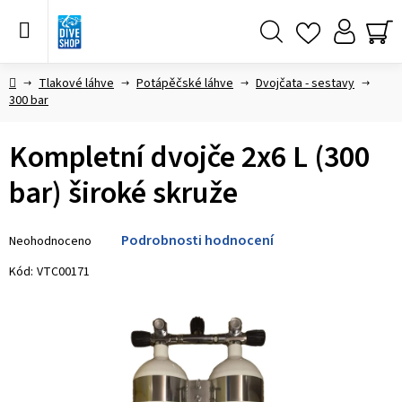
Přejít
na
obsah
Hledat
NÁ
KO
Domů
Tlakové láhve
Potápěčské láhve
Dvojčata - sestavy
300 bar
Kompletní dvojče 2x6 L (300
bar) široké skruže
Průměrné
Podrobnosti hodnocení
Neohodnoceno
hodnocení
produktu
Kód:
VTC00171
je
0,0
z 5
hvězdiček.