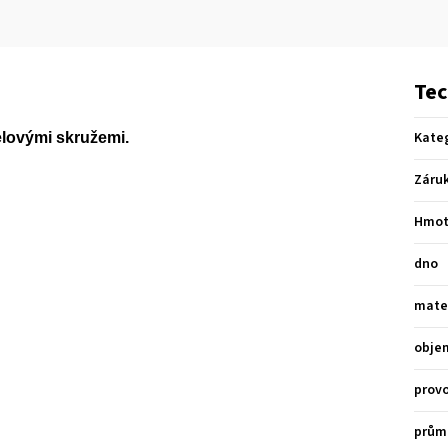
Tec
Kate
elovými skružemi.
Záru
Hmot
dno
mate
obje
provo
prům