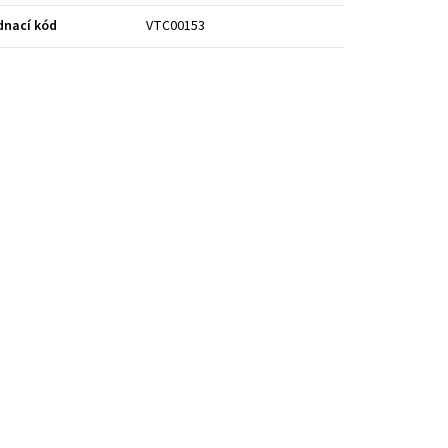
dnací kód
VTC00153