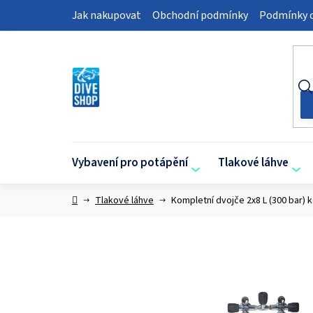
Přejít
Jak nakupovat
Obchodní podmínky
Podmínky o
na
obsah
Vybavení pro potápění
Tlakové láhve
Domů
Tlakové láhve
Kompletní dvojče 2x8 L (300 bar) 