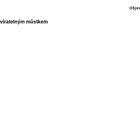
Obje
zavíratelným můstkem