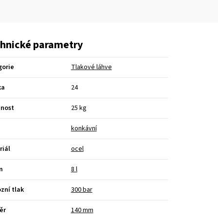
hnické parametry
gorie
Tlakové láhve
ka
24
nost
25 kg
konkávní
riál
ocel
m
8 l
zní tlak
300 bar
ěr
140 mm