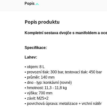
Popis
Kompletní sestava dvojče s manifoldem a oc
Specifikace:
Lahev:
• objem: 8 L
• provozní tlak: 300 bar, testovací tlak: 450 bar
• průměr: 140 mm
• dno - typ: konkávní (rovné)
• hmotnost: 11,3 - 11,8 kg
• výška: 700 mm
• závit: M25×2
• povrchová úprava: metalizace + vrchní nátěr