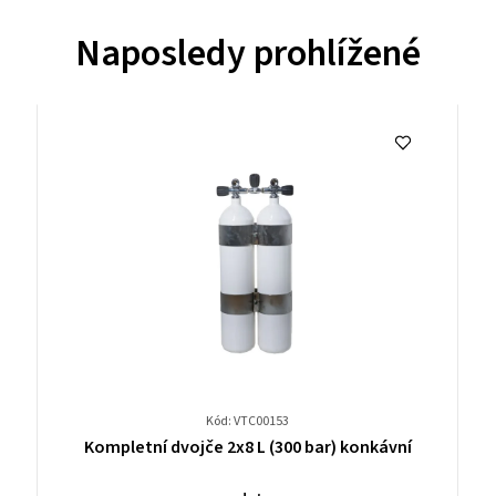
Naposledy prohlížené
Kód: VTC00153
Průměrné
Kompletní dvojče 2x8 L (300 bar) konkávní
hodnocení
produktu