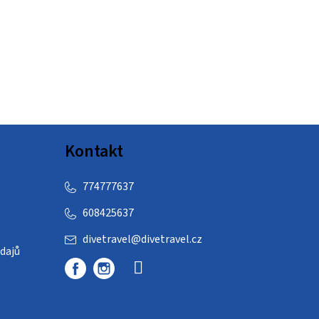
Kontakt
774777637
608425637
divetravel
@
divetravel.cz
dajů