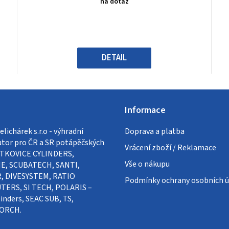
na dotaz
je
0,0
z
5
hvězdiček.
DETAIL
Informace
lichárek s.r.o - výhradní
Doprava a platba
utor pro ČR a SR potápěčských
Vrácení zboží / Reklamace
VÍTKOVICE CYLINDERS,
Vše o nákupu
E, SCUBATECH, SANTI,
, DIVESYSTEM, RATIO
Podmínky ochrany osobních ú
ERS, SI TECH, POLARIS –
inders, SEAC SUB, TS,
ORCH.