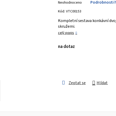
Podrobnosti 
Neohodnoceno
hodnocení
produktu
Kód:
VTC00153
je
Kompletní sestava konkávní dvoj
0,0
skružemi.
z 5
celý popis
hvězdiček.
na dotaz
Zeptat se
Hlídat