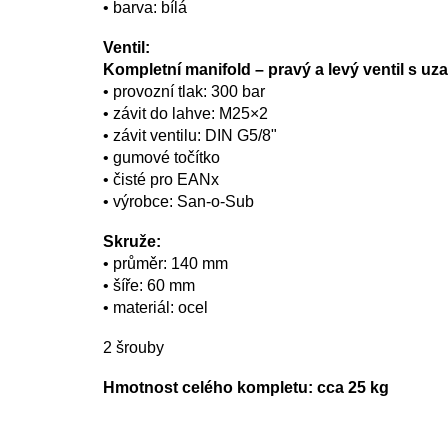
• barva: bílá
Ventil:
Kompletní manifold – pravý a levý ventil s u
• provozní tlak: 300 bar
• závit do lahve: M25×2
• závit ventilu: DIN G5/8"
• gumové točítko
• čisté pro EANx
• výrobce: San-o-Sub
Skruže:
• průměr: 140 mm
• šíře: 60 mm
• materiál: ocel
2 šrouby
Hmotnost celého kompletu: cca 25 kg