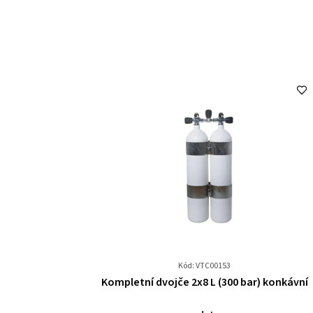
Kód: VTC00153
Průměrné
Kompletní dvojče 2x8 L (300 bar) konkávní
hodnocení
produktu