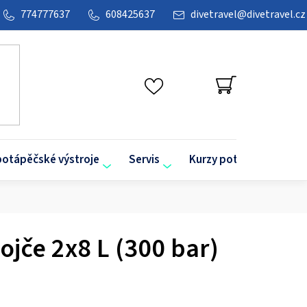
774777637
608425637
divetravel
@
divetravel.cz
NÁKUPNÍ
KOŠÍK
potápěčské výstroje
Servis
Kurzy potápění
O
jče 2x8 L (300 bar)