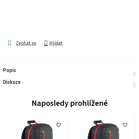
Zeptat se
Hlídat
Popis
Diskuze
Naposledy prohlížené