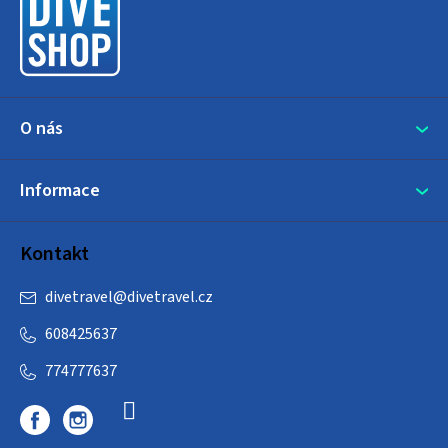
t
í
O nás
Informace
Kontakt
divetravel
@
divetravel.cz
608425637
774777637