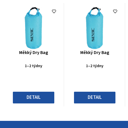
Průměrné
Průměrné
Měkký Dry Bag
Měkký Dry Bag
hodnocení
hodnocení
produktu
produktu
1–2 týdny
1–2 týdny
je
je
0,0
0,0
z
z
5
5
hvězdiček.
hvězdiček.
DETAIL
DETAIL
Z