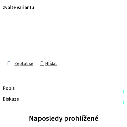
zvolte variantu
Zeptat se
Hlídat
Popis
Diskuze
Naposledy prohlížené