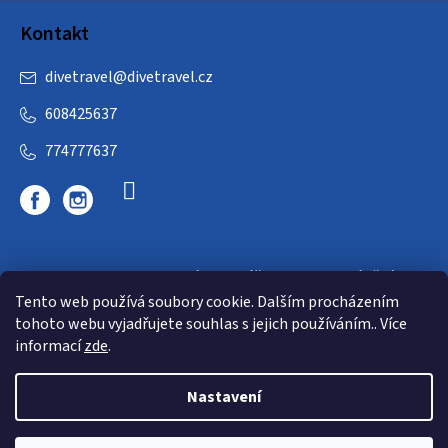
Kontakt
divetravel
@
divetravel.cz
608425637
774777637
DIVETRAVEL - cestovní kancelář - cesty za potápěním
Tento web používá soubory cookie. Dalším procházením
tohoto webu vyjadřujete souhlas s jejich používáním.. Více
informací
zde
.
Nastavení
Copyright 2026
E-dive
. Všechna práva vyhrazena.