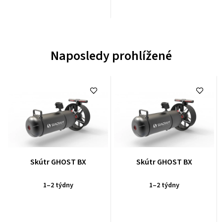
Naposledy prohlížené
Průměrné
Průměrné
Skútr GHOST BX
Skútr GHOST BX
hodnocení
hodnocení
produktu
produktu
1–2 týdny
1–2 týdny
je
je
0,0
0,0
z
z